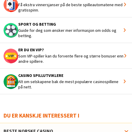
Få ekstra vinnersjanser på de beste spilleautomatene med
gratisspinn.
SPORT OG BETTING
Guide for deg som ønsker mer informasjon om odds og
betting.
ER DU EN VIP?
Som VIP-spiller kan du forvente flere og større bonuser enn
andre spillere.
CASINO SPILLUTVIKLERE
Alt om selskapene bak de mest populære casinospillene
på nett.
DU ER KANSKJE INTERESSERT I
BESTE NORSKE CASINO