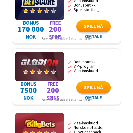
Visa-innskudd
Bonusbutikk
Sportsbetting
BONUS
FREE
SPILL NÅ
170 000
200
NOK
SPINS
OMTALE
Regler og vilkår gjelder. Spill ansvarlig. 18+
Bonusbutikk
VIP-program
Visa-innskudd
BONUS
FREE
SPILL NÅ
7500
200
NOK
SPINS
OMTALE
Regler og vilkår gjelder. Spill ansvarlig. 18+
Visa-innskudd
Norske nettsider
Tilbyr cashback