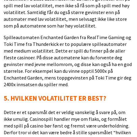
spill med lav volatilitet, men ikke så få som på spill med høy
volatilitet. Samtidig får du også større gevinster enn på
automater med lav volatilitet, men selvsagt ikke like store
som på automatene som har høy volatilitet.
Spilleautomaten Enchanted Garden fra RealTime Gaming og
Toki Time fra Thunderkick er to populære spilleautomater
med medium volatilitet. Dette er spill du finner på de aller
fleste casinoer. På disse automatene kan du forvente deg
gevinster med jevne mellomrom, og disse kan også ha en god
størrelse. For eksempel kan du vinne opptil 5000x på
Enchanted Garden, mens toppgevinsten på Toki Time gir deg
2400x innsatsen du spiller med.
5.
HVILKEN VOLATILITET ER BEST?
Dette er et spørsmål det er veldig vanskelig å svare på, om
ikke umulig. Casinospill handler mye om flaks, og formålet
med spill på casino bør først og fremst være underholdning.
Derfor tror vi det kan være bedre å stille spørsmålet “hvilken