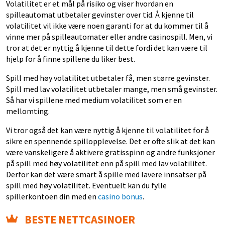
Volatilitet er et mål på risiko og viser hvordan en
spilleautomat utbetaler gevinster over tid. Å kjenne til
volatilitet vil ikke være noen garanti for at du kommer til å
vinne mer på spilleautomater eller andre casinospill. Men, vi
tror at det er nyttig å kjenne til dette fordi det kan være til
hjelp for å finne spillene du liker best.
Spill med høy volatilitet utbetaler få, men større gevinster.
Spill med lav volatilitet utbetaler mange, men små gevinster.
Så har vi spillene med medium volatilitet som er en
mellomting.
Vi tror også det kan være nyttig å kjenne til volatilitet for å
sikre en spennende spillopplevelse. Det er ofte slik at det kan
være vanskeligere å aktivere gratisspinn og andre funksjoner
på spill med høy volatilitet enn på spill med lav volatilitet.
Derfor kan det være smart å spille med lavere innsatser på
spill med høy volatilitet. Eventuelt kan du fylle
spillerkontoen din med en
casino bonus
.
BESTE NETTCASINOER