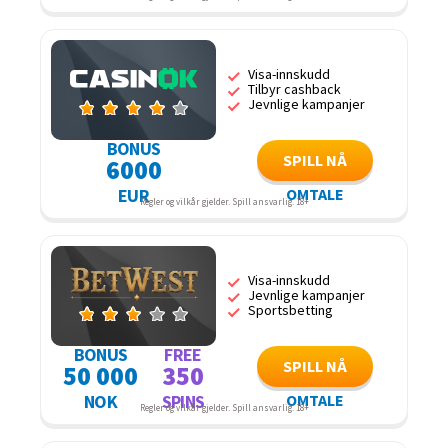
Visa-innskudd
Tilbyr cashback
Jevnlige kampanjer
BONUS
SPILL NÅ
6000
EUR
OMTALE
Regler og vilkår gjelder. Spill ansvarlig. 18+
Visa-innskudd
Jevnlige kampanjer
Sportsbetting
BONUS
FREE
SPILL NÅ
50 000
350
NOK
SPINS
OMTALE
Regler og vilkår gjelder. Spill ansvarlig. 18+