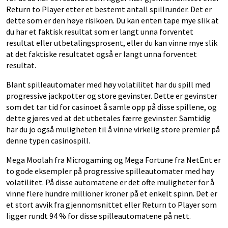
Return to Player etter et bestemt antall spillrunder. Det er
dette som er den høye risikoen. Du kan enten tape mye slik at
du har et faktisk resultat som er langt unna forventet
resultat eller utbetalingsprosent, eller du kan vinne mye slik
at det faktiske resultatet også er langt unna forventet
resultat.
Blant spilleautomater med høy volatilitet har du spill med
progressive jackpotter og store gevinster. Dette er gevinster
som det tar tid for casinoet å samle opp på disse spillene, og
dette gjøres ved at det utbetales færre gevinster. Samtidig
har du jo også muligheten til å vinne virkelig store premier på
denne typen casinospill.
Mega Moolah fra Microgaming og Mega Fortune fra NetEnt er
to gode eksempler på progressive spilleautomater med høy
volatilitet. På disse automatene er det ofte muligheter for å
vinne flere hundre millioner kroner på et enkelt spinn. Det er
et stort avvik fra gjennomsnittet eller Return to Player som
ligger rundt 94 % for disse spilleautomatene på nett.