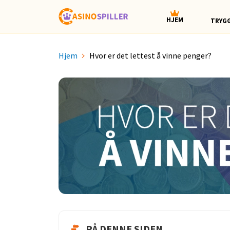
HJEM
TRYGG
Hjem
Hvor er det lettest å vinne penger?
PÅ DENNE SIDEN