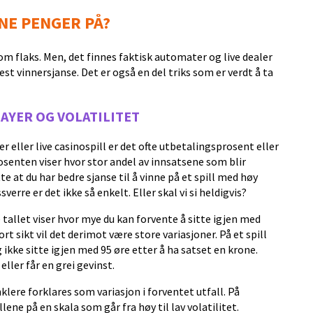
NNE PENGER PÅ?
m flaks. Men, det finnes faktisk automater og live dealer
est vinnersjanse. Det er også en del triks som er verdt å ta
AYER OG VOLATILITET
 eller live casinospill er det ofte utbetalingsprosent eller
osenten viser hvor stor andel av innsatsene som blir
e at du har bedre sjanse til å vinne på et spill med høy
erre er det ikke så enkelt. Eller skal vi si heldigvis?
 tallet viser hvor mye du kan forvente å sitte igjen med
ort sikt vil det derimot være store variasjoner. På et spill
ikke sitte igjen med 95 øre etter å ha satset en krone.
eller får en grei gevinst.
nklere forklares som variasjon i forventet utfall. På
lene på en skala som går fra høy til lav volatilitet.