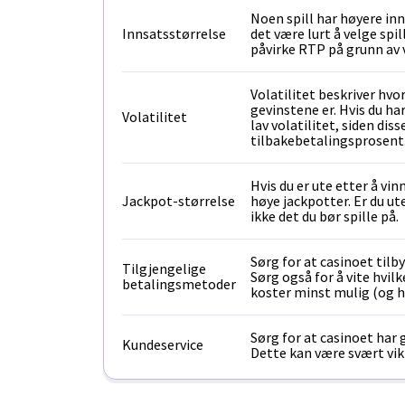
Noen spill har høyere in
Innsatsstørrelse
det være lurt å velge sp
påvirke RTP på grunn av 
Volatilitet beskriver hvo
gevinstene er. Hvis du ha
Volatilitet
lav volatilitet, siden dis
tilbakebetalingsprosent
Hvis du er ute etter å vi
Jackpot-størrelse
høye jackpotter. Er du u
ikke det du bør spille på.
Sørg for at casinoet til
Tilgjengelige
Sørg også for å vite hvil
betalingsmetoder
koster minst mulig (og h
Sørg for at casinoet har 
Kundeservice
Dette kan være svært vikt