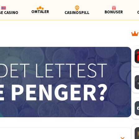
OMTALER
BONUSER
E CASINO
CASINOSPILL