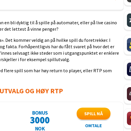
n en bli dyktig til å spille på automater, eller på live casino
r det lettest å vinne penger?
». Det kommer veldig an på hvilke spill du foretrekker. I
g fakta. Forhåpentligvis har du fått svaret på hvor det er
 finnes selvsagt ikke steder som i utgangspunktet er enklere
skjeller i for eksempel spillutvalg.
d flere spill som har høy return to player, eller RTP som
LUTVALG OG HØY RTP
BONUS
SPILL NÅ
3000
OMTALE
NOK