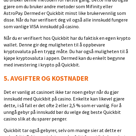
gjøre om du bruker andre metoder som Mifinity eller
AstroPay. Dermed er Quickbit minst like brukervennlig som
disse. Når du har verifisert deg vil også alle innskudd fungere
som vanlige VISA innskudd på casino.
Når du er verifisert hos Quickbit har du faktisk en egen krypto
wallet. Denne gir deg muligheten til å oppbevare
kryptovaluta på en trygg måte. Du har også muligheten til å
kjøpe kryptovaluta i appen. Dermed kan du enkelt begynne
med investering i krypto på Quickbit.
5.
AVGIFTER OG KOSTNADER
Det er vanlig at casinoet ikke tar noen gebyr når du gjør
innskudd med Quickbit på casino. Enkelte kan likevel gjøre
dette, i så fall er det ofte 2 eller 2,5 % som er vanlig. For å
unngå gebyr på innskudd bør du velge deg beste Quickbit
casino slik at du sparer penger.
Quickbit tar også gebyrer, selv om mange sier at dette er