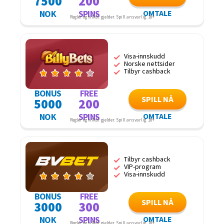
7500
200
NOK
SPINS
OMTALE
Regler og vilkår gjelder. Spill ansvarlig. 18+
Visa-innskudd
Norske nettsider
Tilbyr cashback
BONUS
FREE
SPILL NÅ
5000
200
NOK
SPINS
OMTALE
Regler og vilkår gjelder. Spill ansvarlig. 18+
Tilbyr cashback
VIP-program
Visa-innskudd
BONUS
FREE
SPILL NÅ
3000
300
NOK
SPINS
OMTALE
Regler og vilkår gjelder. Spill ansvarlig. 18+