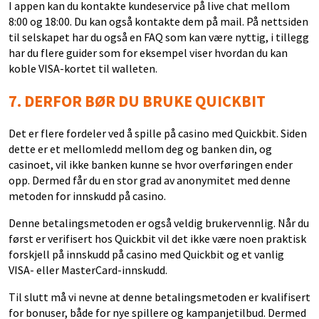
I appen kan du kontakte kundeservice på live chat mellom
8:00 og 18:00. Du kan også kontakte dem på mail. På nettsiden
til selskapet har du også en FAQ som kan være nyttig, i tillegg
har du flere guider som for eksempel viser hvordan du kan
koble VISA-kortet til walleten.
7.
DERFOR BØR DU BRUKE QUICKBIT
Det er flere fordeler ved å spille på casino med Quickbit. Siden
dette er et mellomledd mellom deg og banken din, og
casinoet, vil ikke banken kunne se hvor overføringen ender
opp. Dermed får du en stor grad av anonymitet med denne
metoden for innskudd på casino.
Denne betalingsmetoden er også veldig brukervennlig. Når du
først er verifisert hos Quickbit vil det ikke være noen praktisk
forskjell på innskudd på casino med Quickbit og et vanlig
VISA- eller MasterCard-innskudd.
Til slutt må vi nevne at denne betalingsmetoden er kvalifisert
for bonuser, både for nye spillere og kampanjetilbud. Dermed