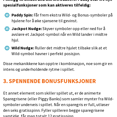
spesialfunksjoner som kan aktiveres tilfeldig:
Paddy Spin:
Får frem ekstra Wild- og Bonus-symboler på
hjulene for å øke sjansene til gevinst.
Jackpot Nudge:
Skyver symboler opp eller ned for å
avsløre et Jackpot-symbol når en Wild lander i midtre
hjul.
Wild Nudge:
Ruller det midtre hjulet tilbake slik at et
Wild-symbol havner i perfekt posisjon.
Disse mekanikkene kan opptre i kombinasjon, noe som gir en
intens og underholdende rytme i spillet.
3.
SPENNENDE BONUSFUNKSJONER
Et annet element som skiller spillet ut, er de animerte
Sparegrisene (eller Piggy Banks) som samler mynter fra Wild-
symboler underveis i spillet. Når en sparegris er full, utløser
den seks gratisspinn. Fyller spilleren begge sparegrisene
samtidig, får man totalt 12 gratisspinn.