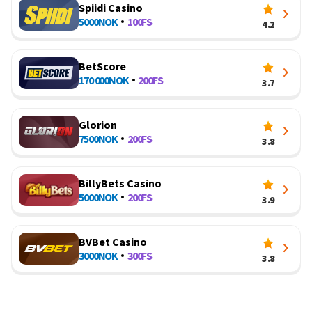
Spiidi Casino
5000
NOK
100
FS
4.2
BetScore
170 000
NOK
200
FS
3.7
Glorion
7500
NOK
200
FS
3.8
BillyBets Casino
5000
NOK
200
FS
3.9
BVBet Casino
3000
NOK
300
FS
3.8