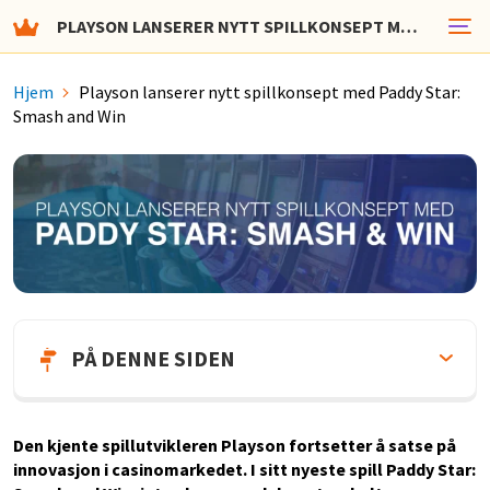
PLAYSON LANSERER NYTT SPILLKONSEPT MED PADDY STAR: SMASH AND WIN
Hjem
Playson lanserer nytt spillkonsept med Paddy Star:
Smash and Win
PÅ DENNE SIDEN
Den kjente spillutvikleren Playson fortsetter å satse på
innovasjon i casinomarkedet. I sitt nyeste spill Paddy Star: