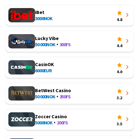
iBet
3000
NOK
4.8
Lucky Vibe
50 000
NOK
300
FS
4.4
CasinOK
6000
EUR
4.0
BetWest Casino
50 000
NOK
350
FS
3.2
Zoccer Casino
5000
NOK
200
FS
3.5