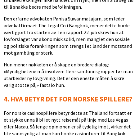
til å snakke bedre med befolkningen.
Den erfarne advokaten Panisa Suwanmatajarn, som leder
advokatfirmaet The Legal Co i Bangkok, mener dette burde
vært gjort fra starten av. I en rapport 22. juli skrev hun at
lovforslaget var økonomisk solid, men manglet den sosiale
og politiske forankringen som trengs i et land der motstand
mot gambling er sterk.
Hun mener nøkkelen er å skape en bredere dialog:
«Myndighetene må involvere flere samfunnsgrupper før man
utarbeider ny lovgivning. Det er den eneste måten å sikre
varig støtte på,» fastslo hun.
4.
HVA BETYR DET FOR NORSKE SPILLERE?
For norske casinospillere betyr dette at Thailand fortsatt er
et stykke unna å bli et nytt reisemål på linje med Las Vegas
eller Macau. Så lenge opinionen er så tydelig imot, virker det
lite sannsynlig at man kan booke casinoturer til Bangkok