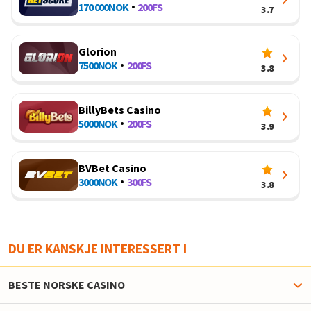
170 000
NOK
200
FS
3.7
Glorion
7500
NOK
200
FS
3.8
BillyBets Casino
5000
NOK
200
FS
3.9
BVBet Casino
3000
NOK
300
FS
3.8
DU ER KANSKJE INTERESSERT I
BESTE NORSKE CASINO