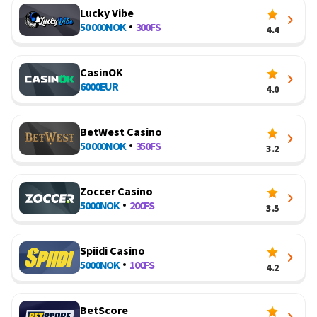
Lucky Vibe
50 000
NOK
300
FS
4.4
CasinOK
6000
EUR
4.0
BetWest Casino
50 000
NOK
350
FS
3.2
Zoccer Casino
5000
NOK
200
FS
3.5
Spiidi Casino
5000
NOK
100
FS
4.2
BetScore