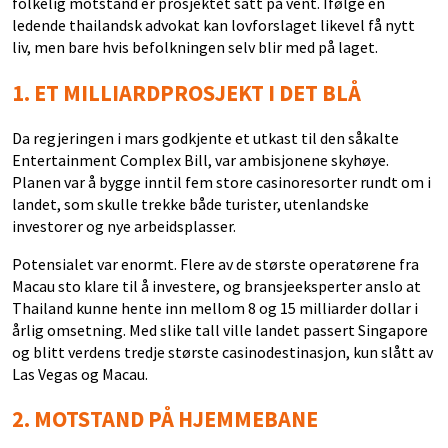
folkelig motstand er prosjektet satt på vent. Ifølge en
ledende thailandsk advokat kan lovforslaget likevel få nytt
liv, men bare hvis befolkningen selv blir med på laget.
1.
ET MILLIARDPROSJEKT I DET BLÅ
Da regjeringen i mars godkjente et utkast til den såkalte
Entertainment Complex Bill, var ambisjonene skyhøye.
Planen var å bygge inntil fem store casinoresorter rundt om i
landet, som skulle trekke både turister, utenlandske
investorer og nye arbeidsplasser.
Potensialet var enormt. Flere av de største operatørene fra
Macau sto klare til å investere, og bransjeeksperter anslo at
Thailand kunne hente inn mellom 8 og 15 milliarder dollar i
årlig omsetning. Med slike tall ville landet passert Singapore
og blitt verdens tredje største casinodestinasjon, kun slått av
Las Vegas og Macau.
2.
MOTSTAND PÅ HJEMMEBANE