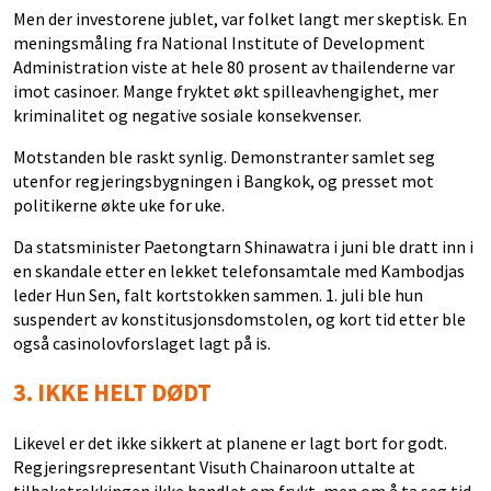
Men der investorene jublet, var folket langt mer skeptisk. En
meningsmåling fra National Institute of Development
Administration viste at hele 80 prosent av thailenderne var
imot casinoer. Mange fryktet økt spilleavhengighet, mer
kriminalitet og negative sosiale konsekvenser.
Motstanden ble raskt synlig. Demonstranter samlet seg
utenfor regjeringsbygningen i Bangkok, og presset mot
politikerne økte uke for uke.
Da statsminister Paetongtarn Shinawatra i juni ble dratt inn i
en skandale etter en lekket telefonsamtale med Kambodjas
leder Hun Sen, falt kortstokken sammen. 1. juli ble hun
suspendert av konstitusjonsdomstolen, og kort tid etter ble
også casinolovforslaget lagt på is.
3.
IKKE HELT DØDT
Likevel er det ikke sikkert at planene er lagt bort for godt.
Regjeringsrepresentant Visuth Chainaroon uttalte at
tilbaketrekkingen ikke handlet om frykt, men om å ta seg tid