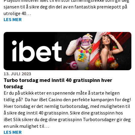
Playson inviterer iBet til en stor turneringsrekke som gir deg
sjansen til å sikre deg din del av en fantastisk premiepott på
utrolige 40…
LES MER
13. JULI 2023
Turbo torsdag med inntil 40 gratisspinn hver
torsdag
Er du på utkikk etter en spennende måte å starte helgen
tidlig på? Da har iBet Casino den perfekte kampanjen for deg!
Hver torsdag er det nemlig turbotorsdag, med muligheten til
å sikre deg inntil 40 gratisspinn. Sikre dine gratisspinn hos
iBet Slik sikrer du deg dine gratisspinn Turbotorsdager gir deg
en unik mulighet til…
LES MER