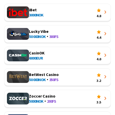
iBet
3000
NOK
4.8
Lucky Vibe
50 000
NOK
300
FS
4.4
CasinOK
6000
EUR
4.0
BetWest Casino
50 000
NOK
350
FS
3.2
Zoccer Casino
5000
NOK
200
FS
3.5