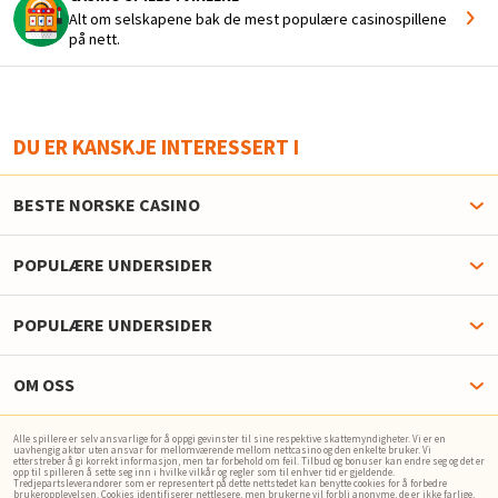
Alt om selskapene bak de mest populære casinospillene
på nett.
DU ER KANSKJE INTERESSERT I
BESTE NORSKE CASINO
POPULÆRE UNDERSIDER
POPULÆRE UNDERSIDER
OM OSS
Alle spillere er selv ansvarlige for å oppgi gevinster til sine respektive skattemyndigheter. Vi er en
uavhengig aktør uten ansvar for mellomværende mellom nettcasino og den enkelte bruker. Vi
etterstreber å gi korrekt informasjon, men tar forbehold om feil. Tilbud og bonuser kan endre seg og det er
opp til spilleren å sette seg inn i hvilke vilkår og regler som til enhver tid er gjeldende.
Tredjepartsleverandører som er representert på dette nettstedet kan benytte cookies for å forbedre
brukeropplevelsen. Cookies identifiserer nettlesere, men brukerne vil forbli anonyme, de er ikke farlige,