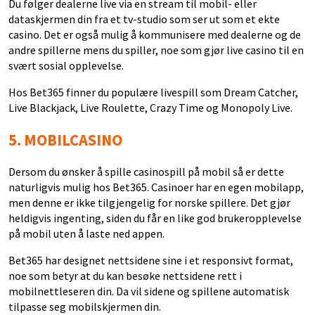
Du følger dealerne live via en stream til mobil- eller
dataskjermen din fra et tv-studio som ser ut som et ekte
casino. Det er også mulig å kommunisere med dealerne og de
andre spillerne mens du spiller, noe som gjør live casino til en
svært sosial opplevelse.
Hos Bet365 finner du populære livespill som Dream Catcher,
Live Blackjack, Live Roulette, Crazy Time og Monopoly Live.
5.
MOBILCASINO
Dersom du ønsker å spille casinospill på mobil så er dette
naturligvis mulig hos Bet365. Casinoer har en egen mobilapp,
men denne er ikke tilgjengelig for norske spillere. Det gjør
heldigvis ingenting, siden du får en like god brukeropplevelse
på mobil uten å laste ned appen.
Bet365 har designet nettsidene sine i et responsivt format,
noe som betyr at du kan besøke nettsidene rett i
mobilnettleseren din. Da vil sidene og spillene automatisk
tilpasse seg mobilskjermen din.