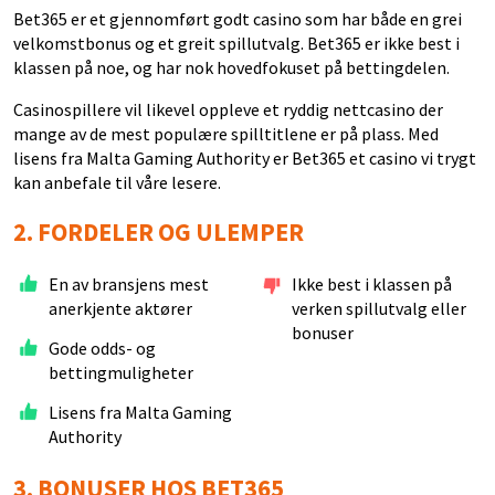
Bet365 er et gjennomført godt casino som har både en grei
velkomstbonus og et greit spillutvalg. Bet365 er ikke best i
klassen på noe, og har nok hovedfokuset på bettingdelen.
Casinospillere vil likevel oppleve et ryddig nettcasino der
mange av de mest populære spilltitlene er på plass. Med
lisens fra Malta Gaming Authority er Bet365 et casino vi trygt
kan anbefale til våre lesere.
2.
FORDELER OG ULEMPER
En av bransjens mest
Ikke best i klassen på
anerkjente aktører
verken spillutvalg eller
bonuser
Gode odds- og
bettingmuligheter
Lisens fra Malta Gaming
Authority
3.
BONUSER HOS BET365