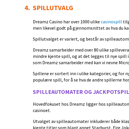
4.
SPILLUTVALG
Dreamz Casino har over 1000 ulike
casinospill
til
men likevel godt på gjennomsnittet av hva du ka
Spillutvalget er variert, og består av spilleautoma
Dreamz samarbeider med over 80 ulike spilleveran
mindre kjente spill, og at det legges til nye spill
som Dreamz samarbeider med kan vi nevne Micr
Spillene er sortert inn i ulike kategorier, og for
populære spill, for å se hva de andre spillerne ho
SPILLEAUTOMATER OG JACKPOTSPI
Hovedfokuset hos Dreamz ligger hos spilleautoma
casinoet.
Utvalget av spilleautomater inkluderer både klas
kjente titler som blant annet Starburst, Fire Jo