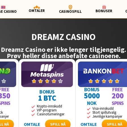
OMTALER
BONUSER
E CASINO
CASINOSPILL
DREAMZ CASINO
Dreamz Casino er ikke lenger tilgjengelig.
Prøv heller disse anbefalte casinoene.
FREE
BONUS
FREE
BONUS
350
5000
200
1 BTC
SPINS
NOK
SPINS
Krypto-innskudd
d
Visa-innskudd
VIP-program
ck
Stort spillutvalg
Casinoturneringer
panjer
Jevnlige kampanjer
OMTALE
OMTALE
SPILL NÅ
LL NÅ
SPILL NÅ