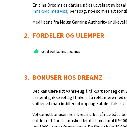
En ting Dreamz er dårlige på er utvalget av beta
innskudd med Visa
, per i dag, noe som er alt for d
Med lisens fra Malta Gaming Authority er likevel 
2.
FORDELER OG ULEMPER
God velkomstbonus
3.
BONUSER HOS DREAMZ
Det kan være litt vanskelig å få klart for seg om
er nemlig ikke veldig flinke til å reklamere med 
spiller vil man imidlertid oppdage at det faktisk
Velkomstbonusen hos Dreamz består av både bonu
doblet det første innskuddet ditt med inntil 5000
inn 5000 kroner første gang. Da får du hele 10 000