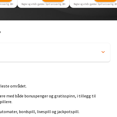
Regler og vilkår gjelder. Spill ansvarlig. 18+
ansvarlig. 18+
Regler og vilkår gjelder. Spill ansvarlig. 18
o
fleste området.
ere med både bonuspenger og gratisspinn, i tillegg til
illere.
utomater, bordspill, livespill og jackpotspill.