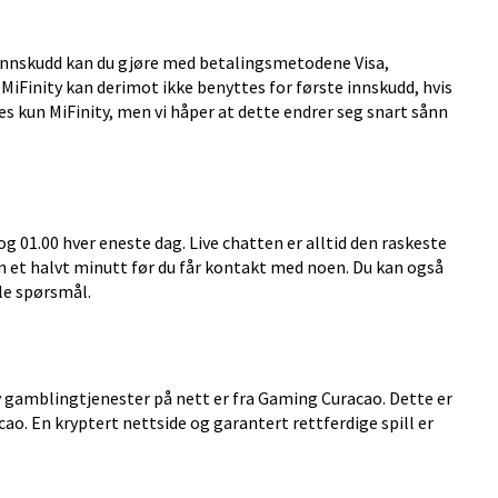
 Innskudd kan du gjøre med betalingsmetodene Visa,
iFinity kan derimot ikke benyttes for første innskudd, hvis
es kun MiFinity, men vi håper at dette endrer seg snart sånn
og 01.00 hver eneste dag. Live chatten er alltid den raskeste
 et halvt minutt før du får kontakt med noen. Du kan også
le spørsmål.
by gamblingtjenester på nett er fra Gaming Curacao. Dette er
ao. En kryptert nettside og garantert rettferdige spill er