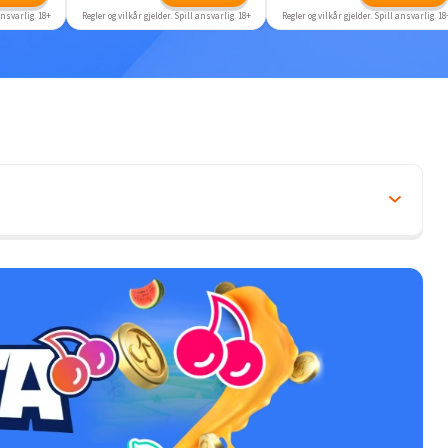
Regler og vilkår gjelder. Spill ansvarlig. 18+
ansvarlig. 18+
Regler og vilkår gjelder. Spill ansvarlig. 18