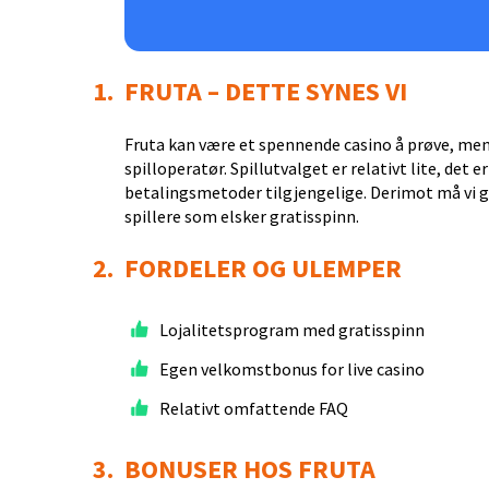
1.
FRUTA – DETTE SYNES VI
Fruta kan være et spennende casino å prøve, men 
spilloperatør. Spillutvalget er relativt lite, det 
betalingsmetoder tilgjengelige. Derimot må vi gi
spillere som elsker gratisspinn.
2.
FORDELER OG ULEMPER
Lojalitetsprogram med gratisspinn
Egen velkomstbonus for live casino
Relativt omfattende FAQ
3.
BONUSER HOS FRUTA