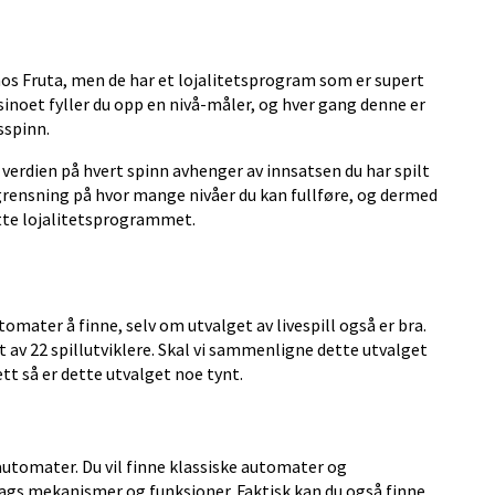
os Fruta, men de har et lojalitetsprogram som er supert
asinoet fyller du opp en nivå-måler, og hver gang denne er
isspinn.
 verdien på hvert spinn avhenger av innsatsen du har spilt
grensning på hvor mange nivåer du kan fullføre, og dermed
ette lojalitetsprogrammet.
tomater å finne, selv om utvalget av livespill også er bra.
t av 22 spillutviklere. Skal vi sammenligne dette utvalget
tt så er dette utvalget noe tynt.
leautomater. Du vil finne klassiske automater og
slags mekanismer og funksjoner. Faktisk kan du også finne