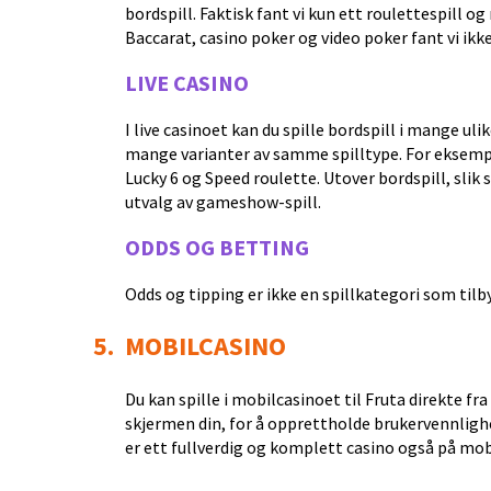
bordspill. Faktisk fant vi kun ett roulettespill o
Baccarat, casino poker og video poker fant vi ikk
LIVE CASINO
I live casinoet kan du spille bordspill i mange uli
mange varianter av samme spilltype. For eksemp
Lucky 6 og Speed roulette. Utover bordspill, slik
utvalg av gameshow-spill.
ODDS OG BETTING
Odds og tipping er ikke en spillkategori som tilb
5.
MOBILCASINO
Du kan spille i mobilcasinoet til Fruta direkte fr
skjermen din, for å opprettholde brukervennlighete
er ett fullverdig og komplett casino også på mob