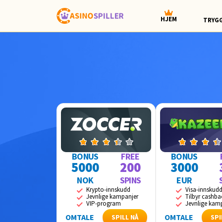
HJEM
TRYGG
BONUS
FREE
BONUS
5000
200
3000
NOK
SPINS
EUR
Krypto-innskudd
Visa-innskud
Jevnlige kampanjer
Tilbyr cashba
VIP-program
Jevnlige kam
OMTALE
OMTALE
SPILL NÅ
SPI