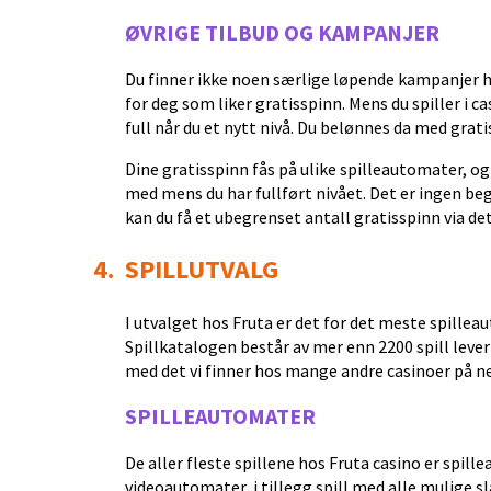
ØVRIGE TILBUD OG KAMPANJER
Du finner ikke noen særlige løpende kampanjer h
for deg som liker gratisspinn. Mens du spiller i c
full når du et nytt nivå. Du belønnes da med grat
Dine gratisspinn fås på ulike spilleautomater, og
med mens du har fullført nivået. Det er ingen be
kan du få et ubegrenset antall gratisspinn via d
4.
SPILLUTVALG
I utvalget hos Fruta er det for det meste spilleau
Spillkatalogen består av mer enn 2200 spill lever
med det vi finner hos mange andre casinoer på ne
SPILLEAUTOMATER
De aller fleste spillene hos Fruta casino er spil
videoautomater, i tillegg spill med alle mulige 