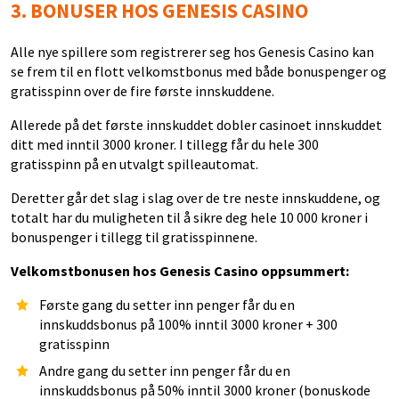
3.
BONUSER HOS GENESIS CASINO
Alle nye spillere som registrerer seg hos Genesis Casino kan
se frem til en flott velkomstbonus med både bonuspenger og
gratisspinn over de fire første innskuddene.
Allerede på det første innskuddet dobler casinoet innskuddet
ditt med inntil 3000 kroner. I tillegg får du hele 300
gratisspinn på en utvalgt spilleautomat.
Deretter går det slag i slag over de tre neste innskuddene, og
totalt har du muligheten til å sikre deg hele 10 000 kroner i
bonuspenger i tillegg til gratisspinnene.
Velkomstbonusen hos Genesis Casino oppsummert:
Første gang du setter inn penger får du en
innskuddsbonus på 100% inntil 3000 kroner + 300
gratisspinn
Andre gang du setter inn penger får du en
innskuddsbonus på 50% inntil 3000 kroner (bonuskode