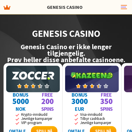
GENESIS CASINO
GENESIS CASINO
Genesis Casino er ikke lenger
tilgjengelig.
Prøv heller disse anbefalte casinoene.
BONUS
FREE
BONUS
FREE
5000
200
3000
350
NOK
SPINS
EUR
SPINS
Krypto-innskudd
Visa-innskudd
Jevnlige kampanjer
Tilbyr cashback
VIP-program
Jevnlige kampanjer
O
OMTALE
OMTALE
SPILL NÅ
SPILL NÅ