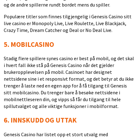
og de andre spillerne rundt bordet mens du spiller.
Populære titler som finnes tilgjengelig i Genesis Casino sitt
live casino er Monopoly Live, Live Roulette, Live Blackjack,
Crazy Time, Dream Catcher og Deal or No Deal Live.
5.
MOBILCASINO
Stadig flere spillere synes casino er best på mobil, og det skal
i hvert fall ikke stå på Genesis Casino når det gjelder
brukeropplevelsen på mobil. Casinoet har designet
nettsidene sine i et responsivt format, og det betyr at du ikke
trenger å laste ned en egen app for å få tilgang til Genesis
sitt mobilcasino. Du trenger bare å besøke nettsidene i
mobilnettleseren din, og vipps så får du tilgang til hele
spillutvalget og alle viktige funksjoner i mobilformat.
6.
INNSKUDD OG UTTAK
Genesis Casino har listet opp et stort utvalg med