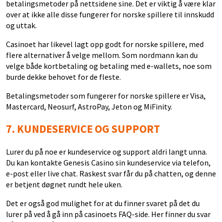
betalingsmetoder på nettsidene sine. Det er viktig å være klar
over at ikke alle disse fungerer for norske spillere til innskudd
og uttak.
Casinoet har likevel lagt opp godt for norske spillere, med
flere alternativer å velge mellom. Som nordmann kan du
velge både kortbetaling og betaling med e-wallets, noe som
burde dekke behovet for de fleste.
Betalingsmetoder som fungerer for norske spillere er Visa,
Mastercard, Neosurf, AstroPay, Jeton og MiFinity.
7.
KUNDESERVICE OG SUPPORT
Lurer du på noe er kundeservice og support aldri langt unna.
Du kan kontakte Genesis Casino sin kundeservice via telefon,
e-post eller live chat. Raskest svar får du på chatten, og denne
er betjent døgnet rundt hele uken.
Det er også god mulighet for at du finner svaret på det du
lurer på ved å gå inn på casinoets FAQ-side. Her finner du svar