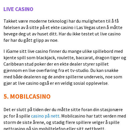
LIVE CASINO
Takket være moderne teknologi har du muligheten til å få
følelsen av å sitte på et ekte casino i Las Vegas uten å måtte
bevege deg ut av huset ditt. Har du ikke testet ut live casino
før har du gått glipp av noe.
I iGame sitt live casino finner du mange ulike spillebord med
kjente spill som blackjack, roulette, baccarat, dragon tiger og
Caribbean stud poker der en ekte dealer styrer spillet
gjennom en live overføring fra et tv-studio. Du kan snakke
med både dealeren og de andre spillerne underveis, noe som
gjør at live casino også er en veldig sosial opplevelse.
5.
MOBILCASINO
Det er slutt på tiden der du måtte sitte foran din stasjonære
pc for å spille
casino på nett
. Mobilcasino har tatt verden med
storm de siste årene, og stadig flere spillere velger å spille
nettcasino på sin mobiltelefon eller sitt nettbrett.