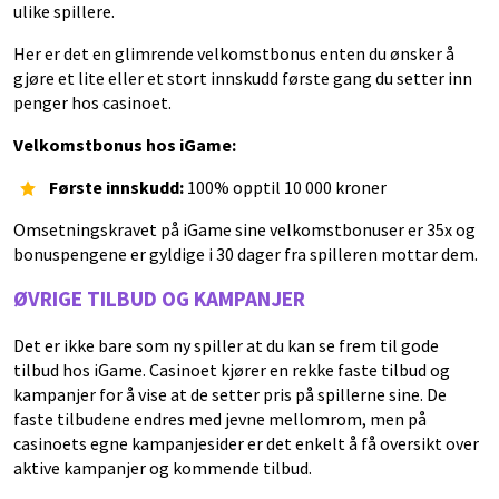
ulike spillere.
Her er det en glimrende velkomstbonus enten du ønsker å
gjøre et lite eller et stort innskudd første gang du setter inn
penger hos casinoet.
Velkomstbonus hos iGame:
Første innskudd:
100% opptil 10 000 kroner
Omsetningskravet på iGame sine velkomstbonuser er 35x og
bonuspengene er gyldige i 30 dager fra spilleren mottar dem.
ØVRIGE TILBUD OG KAMPANJER
Det er ikke bare som ny spiller at du kan se frem til gode
tilbud hos iGame. Casinoet kjører en rekke faste tilbud og
kampanjer for å vise at de setter pris på spillerne sine. De
faste tilbudene endres med jevne mellomrom, men på
casinoets egne kampanjesider er det enkelt å få oversikt over
aktive kampanjer og kommende tilbud.