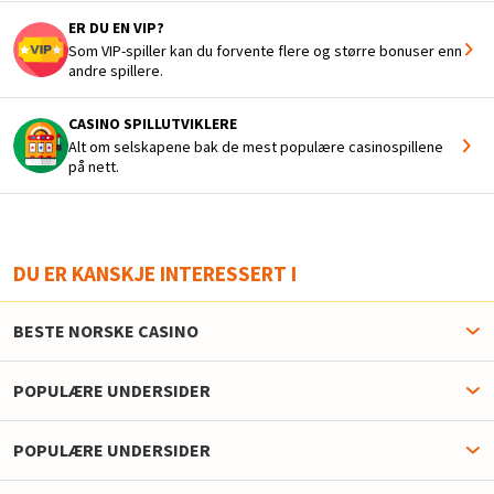
ER DU EN VIP?
Som VIP-spiller kan du forvente flere og større bonuser enn
andre spillere.
CASINO SPILLUTVIKLERE
Alt om selskapene bak de mest populære casinospillene
på nett.
DU ER KANSKJE INTERESSERT I
BESTE NORSKE CASINO
POPULÆRE UNDERSIDER
POPULÆRE UNDERSIDER