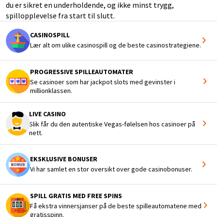
du er sikret en underholdende, og ikke minst trygg,
spillopplevelse fra start til slutt.
CASINOSPILL
Lær alt om ulike casinospill og de beste casinostrategiene.
PROGRESSIVE SPILLEAUTOMATER
Se casinoer som har jackpot slots med gevinster i
millionklassen.
LIVE CASINO
Slik får du den autentiske Vegas-følelsen hos casinoer på
nett.
EKSKLUSIVE BONUSER
Vi har samlet en stor oversikt over gode casinobonuser.
SPILL GRATIS MED FREE SPINS
Få ekstra vinnersjanser på de beste spilleautomatene med
gratisspinn.