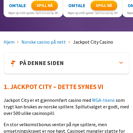
O
OMTALE
OMTALE
SPILL NÅ
SPILL NÅ
Regle
Regler og vilkår gjelder. Spill ansvarlig. 18+
Regler og vilkår gjelder. Spill ansvarlig. 18+
Hjem
Norske casino på nett
Jackpot City Casino
PÅ DENNE SIDEN
1.
JACKPOT CITY – DETTE SYNES VI
Jackpot City er et gjennomført casino med
MGA-lisens
som
trygt kan brukes av norske spillere. Spillutvalget er godt, med
over 500 ulike casinospill.
En stor velkomstbonus venter på nye spillere, men
omsetningskravet er noe høyt. Casinoet mangler støtte for