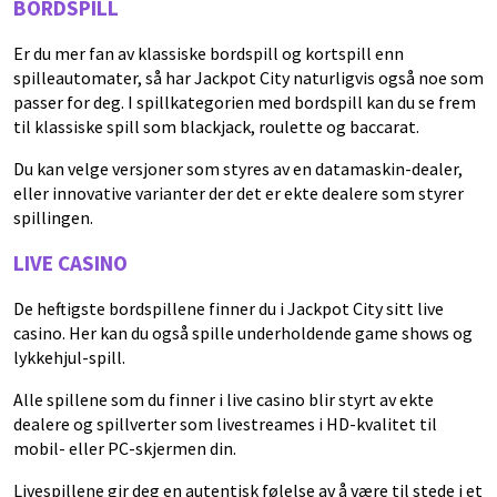
BORDSPILL
Er du mer fan av klassiske bordspill og kortspill enn
spilleautomater, så har Jackpot City naturligvis også noe som
passer for deg. I spillkategorien med bordspill kan du se frem
til klassiske spill som blackjack, roulette og baccarat.
Du kan velge versjoner som styres av en datamaskin-dealer,
eller innovative varianter der det er ekte dealere som styrer
spillingen.
LIVE CASINO
De heftigste bordspillene finner du i Jackpot City sitt live
casino. Her kan du også spille underholdende game shows og
lykkehjul-spill.
Alle spillene som du finner i live casino blir styrt av ekte
dealere og spillverter som livestreames i HD-kvalitet til
mobil- eller PC-skjermen din.
Livespillene gir deg en autentisk følelse av å være til stede i et