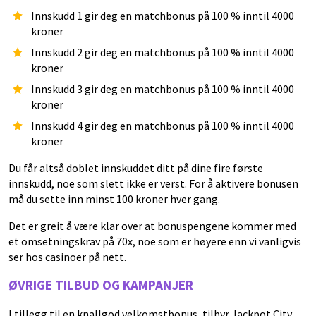
Innskudd 1 gir deg en matchbonus på 100 % inntil 4000
kroner
Innskudd 2 gir deg en matchbonus på 100 % inntil 4000
kroner
Innskudd 3 gir deg en matchbonus på 100 % inntil 4000
kroner
Innskudd 4 gir deg en matchbonus på 100 % inntil 4000
kroner
Du får altså doblet innskuddet ditt på dine fire første
innskudd, noe som slett ikke er verst. For å aktivere bonusen
må du sette inn minst 100 kroner hver gang.
Det er greit å være klar over at bonuspengene kommer med
et omsetningskrav på 70x, noe som er høyere enn vi vanligvis
ser hos casinoer på nett.
ØVRIGE TILBUD OG KAMPANJER
I tillegg til en knallgod velkomstbonus, tilbyr Jackpot City