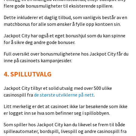
flere gode bonusmuligheter til eksisterende spillere.
Dette inkluderer et daglig tilbud, som vanligvis består av en
matchbonus for alle som ønsker å fylle opp kontoen sin.
Jackpot City har også et eget bonushjul som du kan spinne
for å sikre deg andre gode bonuser.
Full oversikt over bonusmulighetene hos Jackpot City får du
inne på casinoets kampanjesider.
4.
SPILLUTVALG
Jackpot City tilbyr et solid utvalg med over 500 ulike
casinospill fra
de største utviklerne på nett
.
Litt merkelig er det at casinoet ikke lar besøkende som ikke
er logget inn se hva som befinner seg i spillobbyen.
Som spiller hos Jackpot City kan du likevel se frem til både
spilleautomater, bordspill, livespill og andre casinospill fra