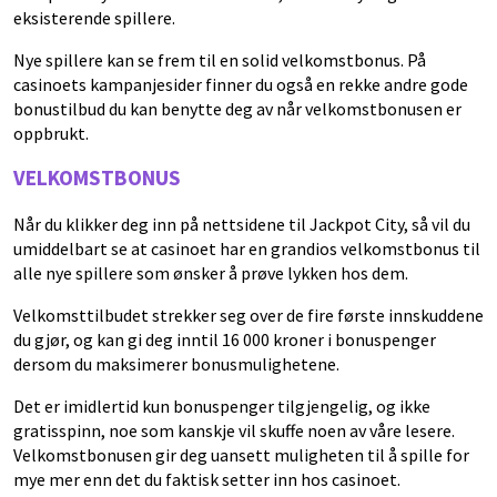
eksisterende spillere.
Nye spillere kan se frem til en solid velkomstbonus. På
casinoets kampanjesider finner du også en rekke andre gode
bonustilbud du kan benytte deg av når velkomstbonusen er
oppbrukt.
VELKOMSTBONUS
Når du klikker deg inn på nettsidene til Jackpot City, så vil du
umiddelbart se at casinoet har en grandios velkomstbonus til
alle nye spillere som ønsker å prøve lykken hos dem.
Velkomsttilbudet strekker seg over de fire første innskuddene
du gjør, og kan gi deg inntil 16 000 kroner i bonuspenger
dersom du maksimerer bonusmulighetene.
Det er imidlertid kun bonuspenger tilgjengelig, og ikke
gratisspinn, noe som kanskje vil skuffe noen av våre lesere.
Velkomstbonusen gir deg uansett muligheten til å spille for
mye mer enn det du faktisk setter inn hos casinoet.