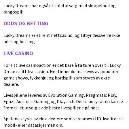
Lucky Dreams har også et solid utvalg med skrapelodd og
bingospill.
ODDS OG BETTING
Lucky Dreams er et rent nettcasino, og tilbyr dessverre ikke
odds og betting.
LIVE CASINO
For litt live casinoaction er det bare å ta turen over til Lucky
Dreams sitt live casino. Her finner du massevis av populære
game shows, lykkehjul og bordspill som styres av ekte
dealere.
Livespillene leveres av Evolution Gaming, Pragmatic Play,
Eguzi, Autentic Gaming og Playtech. Dette betyr at du kan se
frem til et utvalg av de beste livespillene på nett.
Spillene styres av ekte dealere som streames i HD-kvalitet til
mobil- eller dataskjermen din.