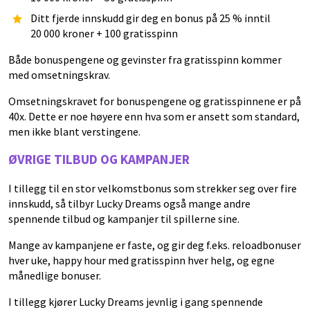
Ditt fjerde innskudd gir deg en bonus på 25 % inntil
20 000 kroner + 100 gratisspinn
Både bonuspengene og gevinster fra gratisspinn kommer
med omsetningskrav.
Omsetningskravet for bonuspengene og gratisspinnene er på
40x. Dette er noe høyere enn hva som er ansett som standard,
men ikke blant verstingene.
ØVRIGE TILBUD OG KAMPANJER
I tillegg til en stor velkomstbonus som strekker seg over fire
innskudd, så tilbyr Lucky Dreams også mange andre
spennende tilbud og kampanjer til spillerne sine.
Mange av kampanjene er faste, og gir deg f.eks. reloadbonuser
hver uke, happy hour med gratisspinn hver helg, og egne
månedlige bonuser.
I tillegg kjører Lucky Dreams jevnlig i gang spennende