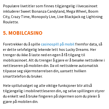
Populære livetitler som finnes tilgjengelig i livecasinoet
inkluderer Sweet Bonanza Candyland, Mega Wheel, Boom
City, Crazy Time, Monopoly Live, Live Blackjack og Lightning
Roulette.
5.
MOBILCASINO
Foretrekker du å spille
casinospill på mobil
fremfor data, så
er dette selvfølgelig lekende lett hos Lucky Dreams. Her
trenger du ikke å laste ned en egen å få tilgang til
mobilcasinoet. Alt du trenger å gjøre er å besøke nettsidene i
nettleseren på mobilen din. Da vil nettsidene automatisk
tilpasse seg skjermstørrelsen din, uansett hvilken
smarttelefon du bruker.
Hele spillutvalget og alle viktige funksjoner blir altså
tilgjengelig i mobilnettleseren din, og selve spillingen styrer
du enkelt ved å bruke fingeren på skjermen som du pleier å
gjøre på mobilen din.