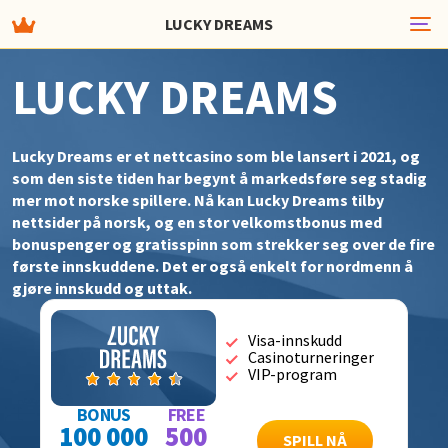
LUCKY DREAMS
LUCKY DREAMS
Lucky Dreams er et nettcasino som ble lansert i 2021, og
som den siste tiden har begynt å markedsføre seg stadig
mer mot norske spillere. Nå kan Lucky Dreams tilby
nettsider på norsk, og en stor velkomstbonus med
bonuspenger og gratisspinn som strekker seg over de fire
første innskuddene. Det er også enkelt for nordmenn å
gjøre innskudd og uttak.
Visa-innskudd
Casinoturneringer
VIP-program
BONUS
FREE
100 000
500
SPILL NÅ