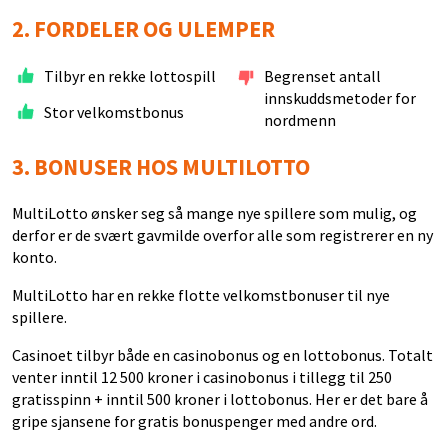
2.
FORDELER OG ULEMPER
Tilbyr en rekke lottospill
Begrenset antall
innskuddsmetoder for
Stor velkomstbonus
nordmenn
3.
BONUSER HOS MULTILOTTO
MultiLotto ønsker seg så mange nye spillere som mulig, og
derfor er de svært gavmilde overfor alle som registrerer en ny
konto.
MultiLotto har en rekke flotte velkomstbonuser til nye
spillere.
Casinoet tilbyr både en casinobonus og en lottobonus. Totalt
venter inntil 12 500 kroner i casinobonus i tillegg til 250
gratisspinn + inntil 500 kroner i lottobonus. Her er det bare å
gripe sjansene for gratis bonuspenger med andre ord.