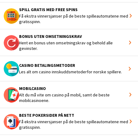
SPILL GRATIS MED FREE SPINS
Få ekstra vinnersjanser på de beste spilleautomatene med
gratisspinn.
BONUS UTEN OMSETNINGSKRAV
Hent en bonus uten omsetningskrav og behold alle
gevinster.
CASINO BETALINGSMETODER
Les alt om casino innskuddsmetoderfor norske spillere.
MOBILCASINO
Alt du må vite om casino på mobil, samt de beste
mobilcasinoene.
BESTE POKERSIDER PÅ NETT
Få ekstra vinnersjanser på de beste spilleautomatene med
gratisspinn.