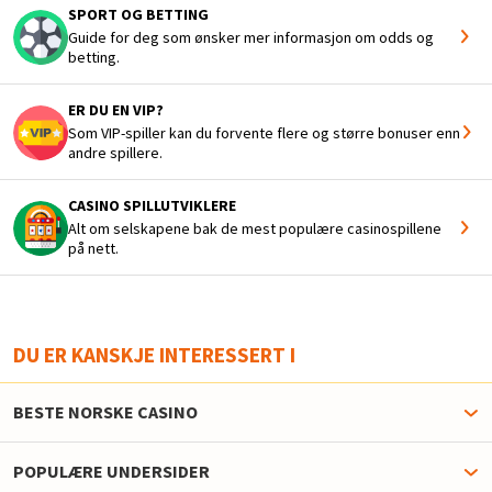
SPORT OG BETTING
Guide for deg som ønsker mer informasjon om odds og
betting.
ER DU EN VIP?
Som VIP-spiller kan du forvente flere og større bonuser enn
andre spillere.
CASINO SPILLUTVIKLERE
Alt om selskapene bak de mest populære casinospillene
på nett.
DU ER KANSKJE INTERESSERT I
BESTE NORSKE CASINO
POPULÆRE UNDERSIDER