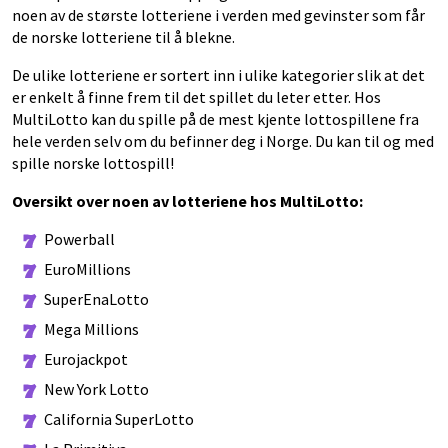
noen av de største lotteriene i verden med gevinster som får
de norske lotteriene til å blekne.
De ulike lotteriene er sortert inn i ulike kategorier slik at det
er enkelt å finne frem til det spillet du leter etter. Hos
MultiLotto kan du spille på de mest kjente lottospillene fra
hele verden selv om du befinner deg i Norge. Du kan til og med
spille norske lottospill!
Oversikt over noen av lotteriene hos MultiLotto:
Powerball
EuroMillions
SuperEnaLotto
Mega Millions
Eurojackpot
New York Lotto
California SuperLotto