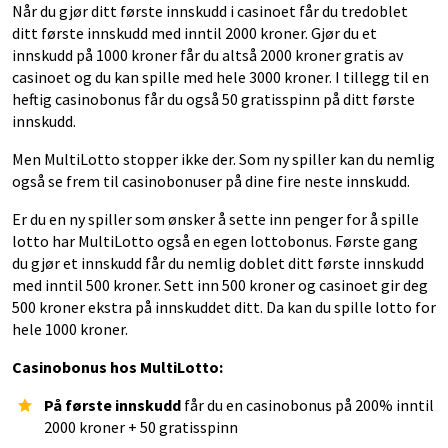
Når du gjør ditt første innskudd i casinoet får du tredoblet
ditt første innskudd med inntil 2000 kroner. Gjør du et
innskudd på 1000 kroner får du altså 2000 kroner gratis av
casinoet og du kan spille med hele 3000 kroner. I tillegg til en
heftig casinobonus får du også 50 gratisspinn på ditt første
innskudd.
Men MultiLotto stopper ikke der. Som ny spiller kan du nemlig
også se frem til casinobonuser på dine fire neste innskudd.
Er du en ny spiller som ønsker å sette inn penger for å spille
lotto har MultiLotto også en egen lottobonus. Første gang
du gjør et innskudd får du nemlig doblet ditt første innskudd
med inntil 500 kroner. Sett inn 500 kroner og casinoet gir deg
500 kroner ekstra på innskuddet ditt. Da kan du spille lotto for
hele 1000 kroner.
Casinobonus hos MultiLotto:
På første innskudd
får du en casinobonus på 200% inntil
2000 kroner + 50 gratisspinn