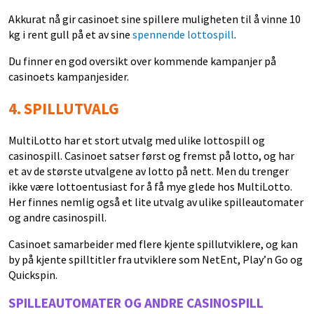
Akkurat nå gir casinoet sine spillere muligheten til å vinne 10
kg i rent gull på et av sine
spennende lottospill
.
Du finner en god oversikt over kommende kampanjer på
casinoets kampanjesider.
4.
SPILLUTVALG
MultiLotto har et stort utvalg med ulike lottospill og
casinospill. Casinoet satser først og fremst på lotto, og har
et av de største utvalgene av lotto på nett. Men du trenger
ikke være lottoentusiast for å få mye glede hos MultiLotto.
Her finnes nemlig også et lite utvalg av ulike spilleautomater
og andre casinospill.
Casinoet samarbeider med flere kjente spillutviklere, og kan
by på kjente spilltitler fra utviklere som NetEnt, Play’n Go og
Quickspin.
SPILLEAUTOMATER OG ANDRE CASINOSPILL