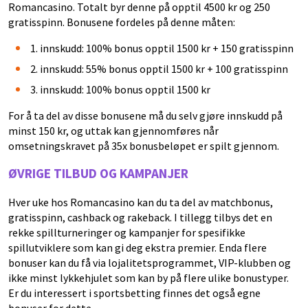
Romancasino. Totalt byr denne på opptil 4500 kr og 250
gratisspinn. Bonusene fordeles på denne måten:
1. innskudd: 100% bonus opptil 1500 kr + 150 gratisspinn
2. innskudd: 55% bonus opptil 1500 kr + 100 gratisspinn
3. innskudd: 100% bonus opptil 1500 kr
For å ta del av disse bonusene må du selv gjøre innskudd på
minst 150 kr, og uttak kan gjennomføres når
omsetningskravet på 35x bonusbeløpet er spilt gjennom.
ØVRIGE TILBUD OG KAMPANJER
Hver uke hos Romancasino kan du ta del av matchbonus,
gratisspinn, cashback og rakeback. I tillegg tilbys det en
rekke spillturneringer og kampanjer for spesifikke
spillutviklere som kan gi deg ekstra premier. Enda flere
bonuser kan du få via lojalitetsprogrammet, VIP-klubben og
ikke minst lykkehjulet som kan by på flere ulike bonustyper.
Er du interessert i sportsbetting finnes det også egne
bonuser for dette.