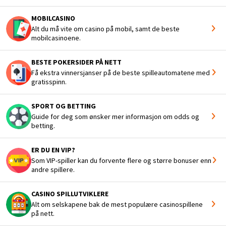
MOBILCASINO
Alt du må vite om casino på mobil, samt de beste
mobilcasinoene.
BESTE POKERSIDER PÅ NETT
Få ekstra vinnersjanser på de beste spilleautomatene med
gratisspinn.
SPORT OG BETTING
Guide for deg som ønsker mer informasjon om odds og
betting.
ER DU EN VIP?
Som VIP-spiller kan du forvente flere og større bonuser enn
andre spillere.
CASINO SPILLUTVIKLERE
Alt om selskapene bak de mest populære casinospillene
på nett.