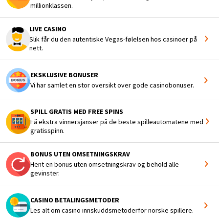
millionklassen.
LIVE CASINO
Slik får du den autentiske Vegas-følelsen hos casinoer på
nett.
EKSKLUSIVE BONUSER
Vi har samlet en stor oversikt over gode casinobonuser.
SPILL GRATIS MED FREE SPINS
Få ekstra vinnersjanser på de beste spilleautomatene med
gratisspinn.
BONUS UTEN OMSETNINGSKRAV
Hent en bonus uten omsetningskrav og behold alle
gevinster.
CASINO BETALINGSMETODER
Les alt om casino innskuddsmetoderfor norske spillere.