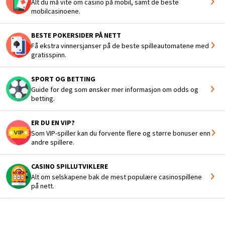
Alt du må vite om casino på mobil, samt de beste
mobilcasinoene.
BESTE POKERSIDER PÅ NETT
Få ekstra vinnersjanser på de beste spilleautomatene med
gratisspinn.
SPORT OG BETTING
Guide for deg som ønsker mer informasjon om odds og
betting.
ER DU EN VIP?
Som VIP-spiller kan du forvente flere og større bonuser enn
andre spillere.
CASINO SPILLUTVIKLERE
Alt om selskapene bak de mest populære casinospillene
på nett.