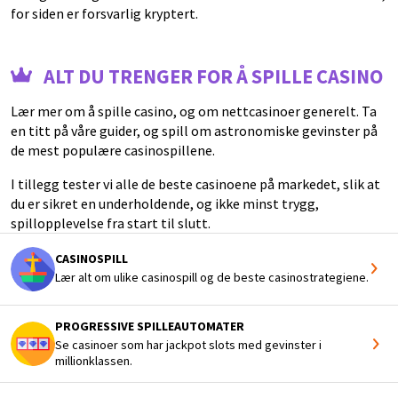
for siden er forsvarlig kryptert.
ALT DU TRENGER FOR Å SPILLE CASINO
Lær mer om å spille casino, og om nettcasinoer generelt. Ta
en titt på våre guider, og spill om astronomiske gevinster på
de mest populære casinospillene.
I tillegg tester vi alle de beste casinoene på markedet, slik at
du er sikret en underholdende, og ikke minst trygg,
spillopplevelse fra start til slutt.
CASINOSPILL
Lær alt om ulike casinospill og de beste casinostrategiene.
PROGRESSIVE SPILLEAUTOMATER
Se casinoer som har jackpot slots med gevinster i
millionklassen.