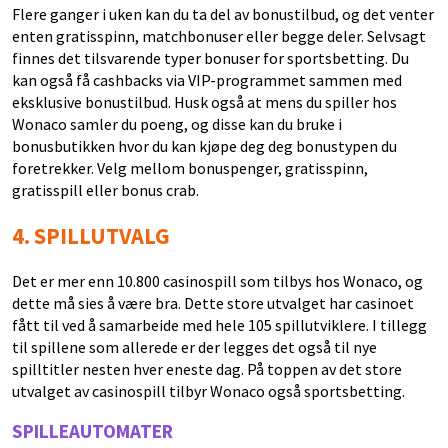
Flere ganger i uken kan du ta del av bonustilbud, og det venter
enten gratisspinn, matchbonuser eller begge deler. Selvsagt
finnes det tilsvarende typer bonuser for sportsbetting. Du
kan også få cashbacks via VIP-programmet sammen med
eksklusive bonustilbud. Husk også at mens du spiller hos
Wonaco samler du poeng, og disse kan du bruke i
bonusbutikken hvor du kan kjøpe deg deg bonustypen du
foretrekker. Velg mellom bonuspenger, gratisspinn,
gratisspill eller bonus crab.
4.
SPILLUTVALG
Det er mer enn 10.800 casinospill som tilbys hos Wonaco, og
dette må sies å være bra. Dette store utvalget har casinoet
fått til ved å samarbeide med hele 105 spillutviklere. I tillegg
til spillene som allerede er der legges det også til nye
spilltitler nesten hver eneste dag. På toppen av det store
utvalget av casinospill tilbyr Wonaco også sportsbetting.
SPILLEAUTOMATER