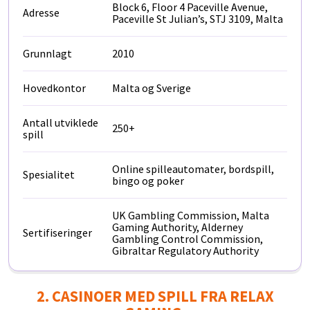
Block 6, Floor 4 Paceville Avenue,
Adresse
Paceville St Julian’s, STJ 3109, Malta
Grunnlagt
2010
Hovedkontor
Malta og Sverige
Antall utviklede
250+
spill
Online spilleautomater, bordspill,
Spesialitet
bingo og poker
UK Gambling Commission, Malta
Gaming Authority, Alderney
Sertifiseringer
Gambling Control Commission,
Gibraltar Regulatory Authority
2.
CASINOER MED SPILL FRA RELAX