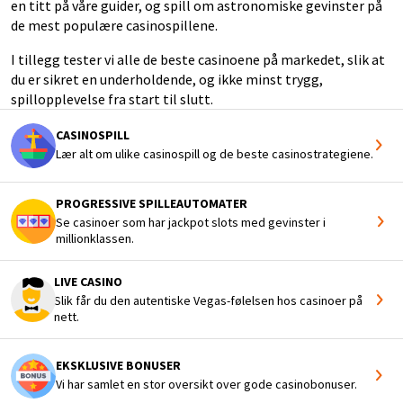
en titt på våre guider, og spill om astronomiske gevinster på
de mest populære casinospillene.
I tillegg tester vi alle de beste casinoene på markedet, slik at
du er sikret en underholdende, og ikke minst trygg,
spillopplevelse fra start til slutt.
CASINOSPILL
Lær alt om ulike casinospill og de beste casinostrategiene.
PROGRESSIVE SPILLEAUTOMATER
Se casinoer som har jackpot slots med gevinster i
millionklassen.
LIVE CASINO
Slik får du den autentiske Vegas-følelsen hos casinoer på
nett.
EKSKLUSIVE BONUSER
Vi har samlet en stor oversikt over gode casinobonuser.