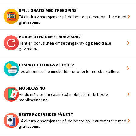
SPILL GRATIS MED FREE SPINS
Få ekstra vinnersjanser på de beste spilleautomatene med
gratisspinn.
BONUS UTEN OMSETNINGSKRAV
Hent en bonus uten omsetningskrav og behold alle
gevinster.
CASINO BETALINGSMETODER
Les alt om casino innskuddsmetoderfor norske spillere.
MOBILCASINO
Alt du må vite om casino på mobil, samt de beste
mobilcasinoene.
BESTE POKERSIDER PÅ NETT
Få ekstra vinnersjanser på de beste spilleautomatene med
gratisspinn.