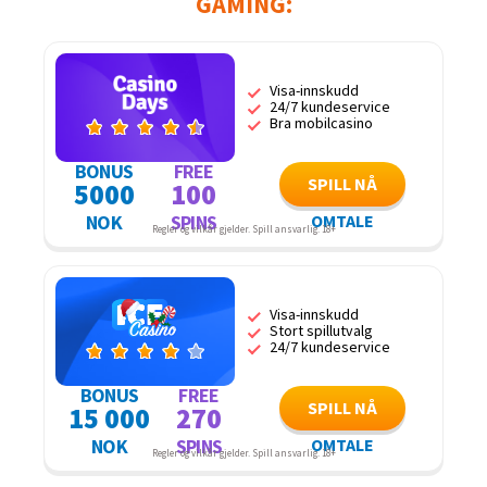
GAMING:
Visa-innskudd
24/7 kundeservice
Bra mobilcasino
BONUS
FREE
SPILL NÅ
5000
100
NOK
SPINS
OMTALE
Regler og vilkår gjelder. Spill ansvarlig. 18+
Visa-innskudd
Stort spillutvalg
24/7 kundeservice
BONUS
FREE
SPILL NÅ
15 000
270
NOK
SPINS
OMTALE
Regler og vilkår gjelder. Spill ansvarlig. 18+