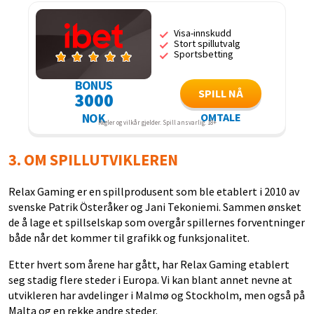
Visa-innskudd
Stort spillutvalg
Sportsbetting
BONUS
SPILL NÅ
3000
NOK
OMTALE
Regler og vilkår gjelder. Spill ansvarlig. 18+
3.
OM SPILLUTVIKLEREN
Relax Gaming er en spillprodusent som ble etablert i 2010 av
svenske Patrik Österåker og Jani Tekoniemi. Sammen ønsket
de å lage et spillselskap som overgår spillernes forventninger
både når det kommer til grafikk og funksjonalitet.
Etter hvert som årene har gått, har Relax Gaming etablert
seg stadig flere steder i Europa. Vi kan blant annet nevne at
utvikleren har avdelinger i Malmø og Stockholm, men også på
Malta og en rekke andre steder.