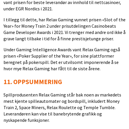
vant prisen for beste leverandør av innhold til nettcasinoer,
under EGR Nordics i 2021.
I tillegg til dette, har Relax Gaming vunnet prisen «Slot of the
Year» for Money Train 2 under prisutdelingen Casinobeats
Game Developer Awards i 2021. Vi trenger med andre ord ikke å
grave langt tilbake i tid for å finne prestisjetunge priser.
Under Gaming Intelligence Awards vant Relax Gaming også
prisen «Poker Supplier of the Year», for sine plattformer
beregnet på pokerspill. Det er utvilsomt imponerende å se
hvor mye Relax Gaming har fått til de siste årene.
11.
OPPSUMMERING
Spillprodusenten Relax Gaming står bak noen av markedets
mest kjente spilleautomater og bordspill, inkludert Money
Train 2, Space Miners, Relax Roulette og Temple Tumble.
Leverandøren kan vise til banebrytende grafikk og
nyskapende funksjoner.