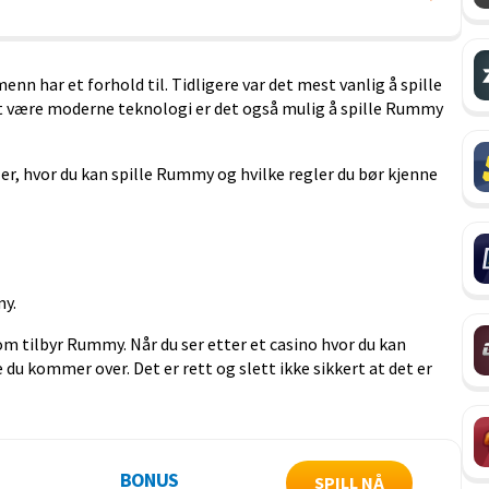
n har et forhold til. Tidligere var det mest vanlig å spille
være moderne teknologi er det også mulig å spille Rummy
r, hvor du kan spille Rummy og hvilke regler du bør kjenne
my.
om tilbyr Rummy. Når du ser etter et casino hvor du kan
 du kommer over. Det er rett og slett ikke sikkert at det er
BONUS
SPILL NÅ