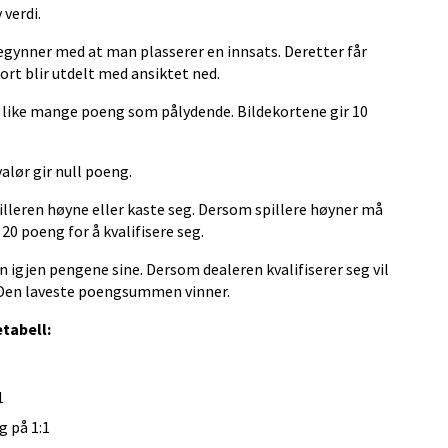
 verdi.
begynner med at man plasserer en innsats. Deretter får
ort blir utdelt med ansiktet ned.
ir like mange poeng som pålydende. Bildekortene gir 10
alør gir null poeng.
pilleren høyne eller kaste seg. Dersom spillere høyner må
0 poeng for å kvalifisere seg.
en igjen pengene sine. Dersom dealeren kvalifiserer seg vil
Den laveste poengsummen vinner.
etabell:
1
g på 1:1