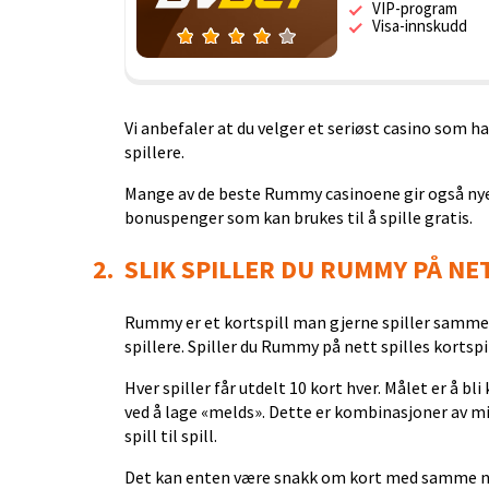
VIP-program
Visa-innskudd
Vi anbefaler at du velger et seriøst casino som ha
spillere.
Mange av de beste Rummy casinoene gir også nye
bonuspenger som kan brukes til å spille gratis.
2.
SLIK SPILLER DU RUMMY PÅ NE
Rummy er et kortspill man gjerne spiller sammen m
spillere. Spiller du Rummy på nett spilles kortsp
Hver spiller får utdelt 10 kort hver. Målet er å bl
ved å lage «melds». Dette er kombinasjoner av min
spill til spill.
Det kan enten være snakk om kort med samme nu