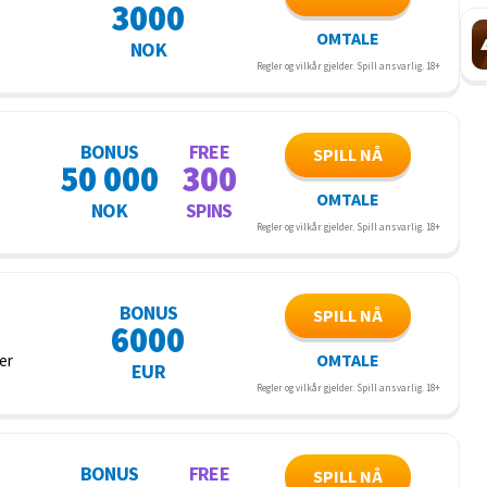
3000
OMTALE
NOK
Regler og vilkår gjelder. Spill ansvarlig. 18+
BONUS
FREE
SPILL NÅ
50 000
300
OMTALE
NOK
SPINS
Regler og vilkår gjelder. Spill ansvarlig. 18+
BONUS
SPILL NÅ
6000
OMTALE
er
EUR
Regler og vilkår gjelder. Spill ansvarlig. 18+
BONUS
FREE
SPILL NÅ