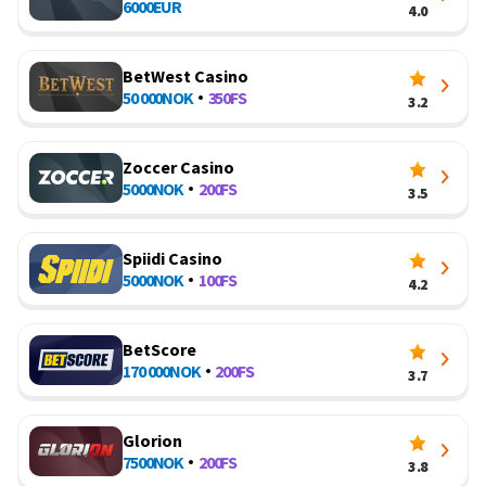
6000
EUR
4.0
BetWest Casino
50 000
NOK
350
FS
3.2
Zoccer Casino
5000
NOK
200
FS
3.5
Spiidi Casino
5000
NOK
100
FS
4.2
BetScore
170 000
NOK
200
FS
3.7
Glorion
7500
NOK
200
FS
3.8