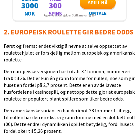
SPILL NÅ
3000
300
NOK
SPINS
OMTALE
Regler og vilkår gjelder. Spill ansvarlig. 18+
2.
EUROPEISK ROULETTE GIR BEDRE ODDS
Først og fremst er det viktig å nevne at selve oppsettet av
roulettehjulet er forskjellig mellom europeisk og amerikansk
roulette.
Den europeiske versjonen har totalt 37 lommer, nummerert
fra 0 til 36. Det er kun én grønn lomme for nullen, noe som gir
huset en fordel på 2,7 prosent. Dette er en av de laveste
husfordelene i casinospill, og nettopp dette gjør at europeisk
roulette er populært blant spillere som liker bedre odds.
Den amerikanske varianten har derimot 38 lommer. I tillegg
til nullen har den en ekstra grønn lomme med en dobbelt null
(00). Dette endrer dynamikken i spillet betydelig, fordi husets
fordel øker til 5,26 prosent.