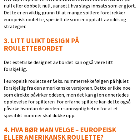
null eller dobbelt null, uansett hva slags innsats som er gjort.
Dette er en viktig grunn til at mange spillere foretrekker
europeisk roulette, spesielt de som er opptatt av odds og
strategier.
3.
LITT ULIKT DESIGN PÅ
ROULETTEBORDET
Det estetiske designet av bordet kan også være litt
forskjellig.
I europeisk roulette er f.eks. nummerrekkefølgen på hjulet
forskjellig fra den amerikanske versjonen. Dette er ikke noe
som direkte påvirker oddsen, men det kan gi en annerledes
opplevelse for spilleren. For erfarne spillere kan dette også
påvirke hvordan de vurderer sannsynligheten for at et
spesifikt nummer skal dukke opp.
4.
HVA BØR MAN VELGE – EUROPEISK
ELLER AMERIKANSK ROULETTE?