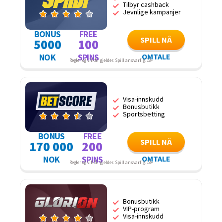
Tilbyr cashback
Jevnlige kampanjer
BONUS
FREE
SPILL NÅ
5000
100
NOK
SPINS
OMTALE
Regler og vilkår gjelder. Spill ansvarlig. 18+
Visa-innskudd
Bonusbutikk
Sportsbetting
BONUS
FREE
SPILL NÅ
170 000
200
NOK
SPINS
OMTALE
Regler og vilkår gjelder. Spill ansvarlig. 18+
Bonusbutikk
VIP-program
Visa-innskudd