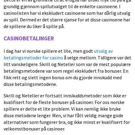
grundig gjennom spillutvalget til de enkelte casinoene. I
casinolisten har vi ekskludert casinoene som har dårlig utvalg
av spill. Dermed er det større sjanse for at disse casinoene har
de spillene du liker å spille på.
CASINOBETALINGER
I dag har vi norske spillere et lite, men godt
utvalg av
betalingsmetoder for casino
å velge mellom. Tidligere var det
litt vanskeligere. Skrill og Neteller som var de mest populære
betalingsmetodene var som regel ekskludert fra bonuser. En
fikk rett og slett ingen bonus om du gjorde innskudd med
disse betalingsmetodene.
Skrill og Neteller er fortsatt innskuddsmetoder som ikke er
kvalifisert for de fleste bonuser på casinoer. For oss norske
spillere er dette et lite problem. Vi kan nemlig ikke bruke
disse metodene lenger. Men, vi har fått veldig mange gode
alternativer som fungerer bra, og ikke minst er kvalifisert for
velkomstbonuser på casinoer.