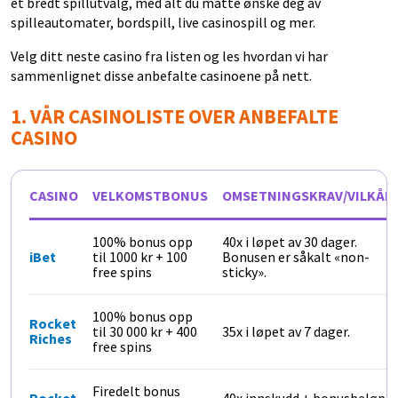
et bredt spillutvalg, med alt du måtte ønske deg av
spilleautomater, bordspill, live casinospill og mer.
Velg ditt neste casino fra listen og les hvordan vi har
sammenlignet disse anbefalte casinoene på nett.
1.
VÅR CASINOLISTE OVER ANBEFALTE
CASINO
CASINO
VELKOMSTBONUS
OMSETNINGSKRAV/VILKÅR
100% bonus opp
40x i løpet av 30 dager.
iBet
til 1000 kr + 100
Bonusen er såkalt «non-
free spins
sticky».
100% bonus opp
Rocket
til 30 000 kr + 400
35x i løpet av 7 dager.
Riches
free spins
Firedelt bonus
Rocket
40x innskudd + bonusbeløp i