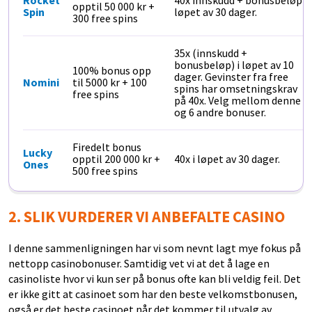
opptil 50 000 kr +
Spin
løpet av 30 dager.
300 free spins
35x (innskudd +
bonusbeløp) i løpet av 10
100% bonus opp
dager. Gevinster fra free
Nomini
til 5000 kr + 100
spins har omsetningskrav
free spins
på 40x. Velg mellom denne
og 6 andre bonuser.
Firedelt bonus
Lucky
opptil 200 000 kr +
40x i løpet av 30 dager.
Ones
500 free spins
2.
SLIK VURDERER VI ANBEFALTE CASINO
I denne sammenligningen har vi som nevnt lagt mye fokus på
nettopp casinobonuser. Samtidig vet vi at det å lage en
casinoliste hvor vi kun ser på bonus ofte kan bli veldig feil. Det
er ikke gitt at casinoet som har den beste velkomstbonusen,
også er det beste casinoet når det kommer til utvalg av