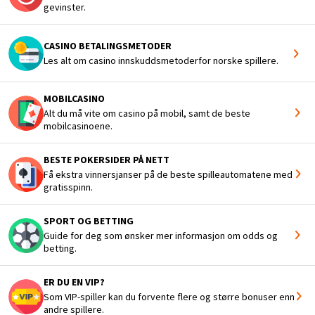
gevinster.
CASINO BETALINGSMETODER
Les alt om casino innskuddsmetoderfor norske spillere.
MOBILCASINO
Alt du må vite om casino på mobil, samt de beste
mobilcasinoene.
BESTE POKERSIDER PÅ NETT
Få ekstra vinnersjanser på de beste spilleautomatene med
gratisspinn.
SPORT OG BETTING
Guide for deg som ønsker mer informasjon om odds og
betting.
ER DU EN VIP?
Som VIP-spiller kan du forvente flere og større bonuser enn
andre spillere.