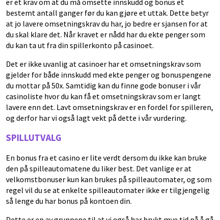
er et krav om at du må omsette innskudd og bonus et
bestemt antall ganger før du kan gjøre et uttak. Dette betyr
at jo lavere omsetningskrav du har, jo bedre er sjansen for at
du skal klare det. Når kravet er nådd har du ekte penger som
du kan ta ut fra din spillerkonto på casinoet.
Det er ikke uvanlig at casinoer har et omsetningskrav som
gjelder for både innskudd med ekte penger og bonuspengene
du mottar på 50x. Samtidig kan du finne gode bonuser i vår
casinoliste hvor du kan få et omsetningskrav som er langt
lavere enn det. Lavt omsetningskrav er en fordel for spilleren,
og derfor har vi også lagt vekt på dette i vår vurdering.
SPILLUTVALG
En bonus fra et casino er lite verdt dersom du ikke kan bruke
den på spilleautomatene du liker best. Det vanlige er at
velkomstbonuser kun kan brukes på spilleautomater, og som
regel vil du se at enkelte spilleautomater ikke er tilgjengelig
så lenge du har bonus på kontoen din.
Dette er en av grunnene til at vi også har brukt mye tid på å gå