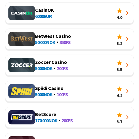
CasinOK
6000
EUR
4.0
BetWest Casino
50 000
NOK
350
FS
3.2
Zoccer Casino
5000
NOK
200
FS
3.5
Spiidi Casino
5000
NOK
100
FS
4.2
BetScore
170 000
NOK
200
FS
3.7