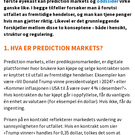
første øyekast kan prediction markets og
oddssider
virke
ganske like. I begge tilfeller forsøker man å forutsi
utfallet av fremtidige hendelser, og man kan tjene penger
hvis man gjetter riktig. Likevel er det grunnleggende
forskjeller mellom disse to konseptene – både i hensikt,
struktur og regulering.
1.
HVA ER PREDICTION MARKETS?
Prediction markets, eller prediksjonsmarkeder, er digitale
plattformer hvor brukere kan kjøpe og selge kontrakter som
er knyttet til utfall av fremtidige hendelser. Eksempler kan
være «Vil Donald Trump vinne presidentvalget i 2024?» eller
«Kommer inflasjonen i USA til å være over 4 % i desember?».
Hvis kontrakten du har kjøpt går i oppfyllelse, får du vanligvis
én enhet av valutaen (for eksempel én dollar). Hvis ikke, får du
ingenting.
Prisen på en kontrakt reflekterer markedets vurdering av
sannsynligheten for utfallet. Hvis en kontrakt som sier
«Trump vinner» handles for 0,35 dollar, tolkes det som at