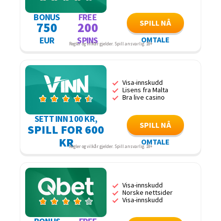
BONUS
FREE
SPILL NÅ
750
200
EUR
SPINS
OMTALE
Regler og vilkår gjelder. Spill ansvarlig. 18+
Visa-innskudd
Lisens fra Malta
Bra live casino
SETT INN 100 KR,
SPILL NÅ
SPILL FOR 600
KR
OMTALE
Regler og vilkår gjelder. Spill ansvarlig. 18+
Visa-innskudd
Norske nettsider
Visa-innskudd