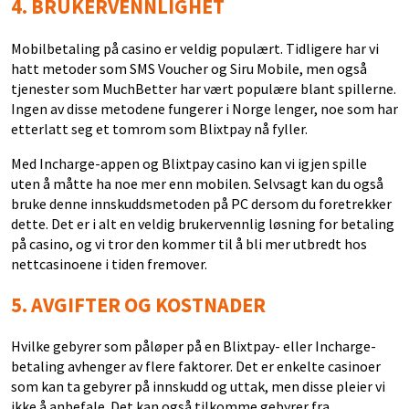
4.
BRUKERVENNLIGHET
Mobilbetaling på casino er veldig populært. Tidligere har vi
hatt metoder som SMS Voucher og Siru Mobile, men også
tjenester som MuchBetter har vært populære blant spillerne.
Ingen av disse metodene fungerer i Norge lenger, noe som har
etterlatt seg et tomrom som Blixtpay nå fyller.
Med Incharge-appen og Blixtpay casino kan vi igjen spille
uten å måtte ha noe mer enn mobilen. Selvsagt kan du også
bruke denne innskuddsmetoden på PC dersom du foretrekker
dette. Det er i alt en veldig brukervennlig løsning for betaling
på casino, og vi tror den kommer til å bli mer utbredt hos
nettcasinoene i tiden fremover.
5.
AVGIFTER OG KOSTNADER
Hvilke gebyrer som påløper på en Blixtpay- eller Incharge-
betaling avhenger av flere faktorer. Det er enkelte casinoer
som kan ta gebyrer på innskudd og uttak, men disse pleier vi
ikke å anbefale. Det kan også tilkomme gebyrer fra