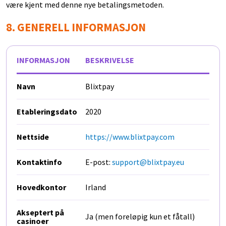
være kjent med denne nye betalingsmetoden.
8.
GENERELL INFORMASJON
INFORMASJON
BESKRIVELSE
Navn
Blixtpay
Etableringsdato
2020
Nettside
https://www.blixtpay.com
Kontaktinfo
E-post:
support@blixtpay.eu
Hovedkontor
Irland
Akseptert på
Ja (men foreløpig kun et fåtall)
casinoer