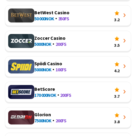
BetWest Casino
50 000
NOK
350
FS
3.2
Zoccer Casino
5000
NOK
200
FS
3.5
Spiidi Casino
5000
NOK
100
FS
4.2
BetScore
170 000
NOK
200
FS
3.7
Glorion
7500
NOK
200
FS
3.8