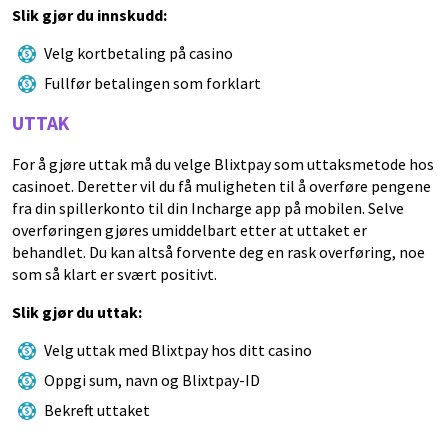
Slik gjør du innskudd:
Velg kortbetaling på casino
Fullfør betalingen som forklart
UTTAK
For å gjøre uttak må du velge Blixtpay som uttaksmetode hos
casinoet. Deretter vil du få muligheten til å overføre pengene
fra din spillerkonto til din Incharge app på mobilen. Selve
overføringen gjøres umiddelbart etter at uttaket er
behandlet. Du kan altså forvente deg en rask overføring, noe
som så klart er svært positivt.
Slik gjør du uttak:
Velg uttak med Blixtpay hos ditt casino
Oppgi sum, navn og Blixtpay-ID
Bekreft uttaket