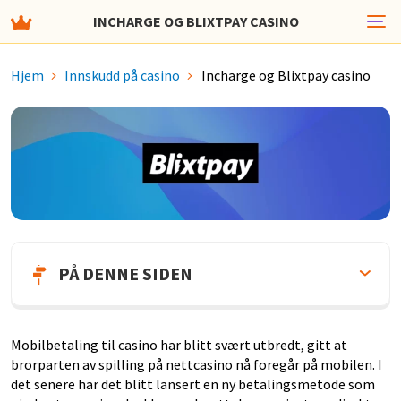
INCHARGE OG BLIXTPAY CASINO
Hjem
Innskudd på casino
Incharge og Blixtpay casino
PÅ DENNE SIDEN
Mobilbetaling til casino har blitt svært utbredt, gitt at
brorparten av spilling på nettcasino nå foregår på mobilen. I
det senere har det blitt lansert en ny betalingsmetode som