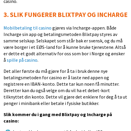
casino.
3.
SLIK FUNGERER BLIXTPAY OG INCHARGE
Mobilbetaling til casino
gjøres via Incharge-appen. Både
Incharge sin app og betalingsmetoden Blixtpay styres av
samme selskap. Selskapet som står bak er svensk, og du må
være borger i et EØS-land for å kunne bruke tjenestene. Altså
er dette et godt alternativ for oss som bor i Norge og ønsker
å
spille på casino
.
Det aller første du må gjøre for å ta i bruk denne nye
betalingsmetoden for casino er å laste ned appen og
registrere en IBAN-konto. Dette tar kun noen få minutter.
Deretter kan du også velge om du vil ha et debet-kort
tilknyttet din konto. Dette vil gjøre det enklere for deg å ta ut
penger i minibank eller betale i fysiske butikker.
Slik kommer du i gang med Blixtpay og Incharge på
casino: