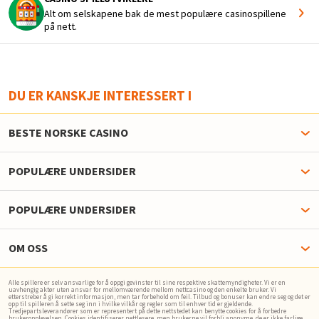
Alt om selskapene bak de mest populære casinospillene
på nett.
DU ER KANSKJE INTERESSERT I
BESTE NORSKE CASINO
POPULÆRE UNDERSIDER
POPULÆRE UNDERSIDER
OM OSS
Alle spillere er selv ansvarlige for å oppgi gevinster til sine respektive skattemyndigheter. Vi er en
uavhengig aktør uten ansvar for mellomværende mellom nettcasino og den enkelte bruker. Vi
etterstreber å gi korrekt informasjon, men tar forbehold om feil. Tilbud og bonuser kan endre seg og det er
opp til spilleren å sette seg inn i hvilke vilkår og regler som til enhver tid er gjeldende.
Tredjepartsleverandører som er representert på dette nettstedet kan benytte cookies for å forbedre
brukeropplevelsen. Cookies identifiserer nettlesere, men brukerne vil forbli anonyme, de er ikke farlige,