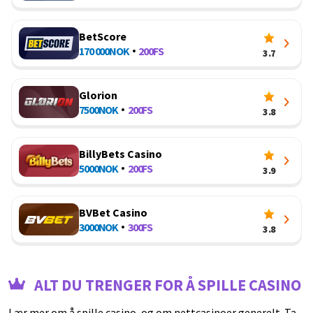
BetScore
170 000
NOK
200
FS
3.7
Glorion
7500
NOK
200
FS
3.8
BillyBets Casino
5000
NOK
200
FS
3.9
BVBet Casino
3000
NOK
300
FS
3.8
ALT DU TRENGER FOR Å SPILLE CASINO
Lær mer om å spille casino, og om nettcasinoer generelt. Ta