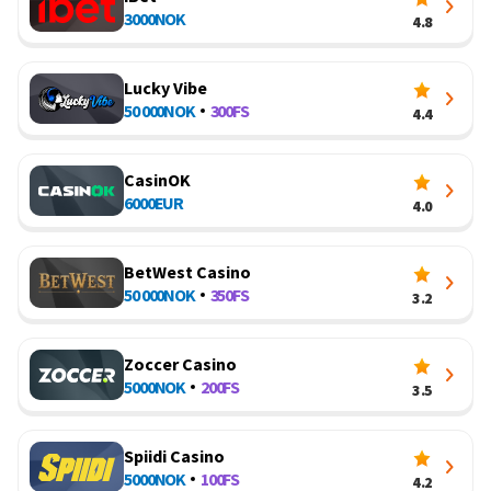
3000
NOK
4.8
Lucky Vibe
50 000
NOK
300
FS
4.4
CasinOK
6000
EUR
4.0
BetWest Casino
50 000
NOK
350
FS
3.2
Zoccer Casino
5000
NOK
200
FS
3.5
Spiidi Casino
5000
NOK
100
FS
4.2