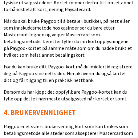
fysiske utsalgsstedene. Kortet minner derfor litt om et annet
forhåndsbetalt kort, nemlig Paysafecard.
Når du skal bruke Paygoo til å betale i butikker, på nett eller
som innskuddsmetode hos casinoer ser du bare etter
Mastercard-logoen og velger Mastercard som
betalingsmetode. Deretter fyller du inn kortopplysningene
på Paygoo-kortet på samme måte som om du hadde brukt et
hvilket som helst annet betalingskort.
Før du kan bruke ditt Paygoo-kort må du imidlertid registrere
deg på Paygoo sine nettsider. Her aktiverer du også kortet
ditt og får tilgang til en praktisk nettbank.
Dersom du har kjøpt det oppfyllbare Paygoo-kortet kan du
fylle opp dette i nærmeste utsalgssted når kortet er tomt.
4.
BRUKERVENNLIGHET
Paygoo er et svært brukervennlig kort som kan brukes som
betalingsmetode alle steder som aksepterer Mastercard som