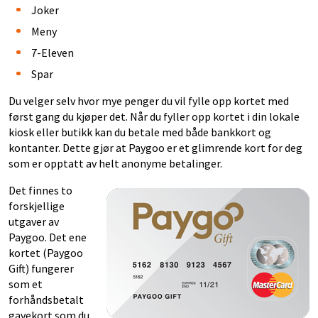
Joker
Meny
7-Eleven
Spar
Du velger selv hvor mye penger du vil fylle opp kortet med
først gang du kjøper det. Når du fyller opp kortet i din lokale
kiosk eller butikk kan du betale med både bankkort og
kontanter. Dette gjør at Paygoo er et glimrende kort for deg
som er opptatt av helt anonyme betalinger.
Det finnes to
forskjellige
utgaver av
Paygoo. Det ene
kortet (Paygoo
Gift) fungerer
som et
forhåndsbetalt
gavekort som du