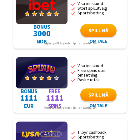
Visa-innskudd
Stort spillutvalg
Sportsbetting
BONUS
SPILL NÅ
3000
NOK
OMTALE
Regler og vilkår gjelder. Spill ansvarlig. 18+
Visa-innskudd
Free spins uten
omsetning
Raske uttak
BONUS
FREE
SPILL NÅ
1111
1111
EUR
SPINS
OMTALE
Regler og vilkår gjelder. Spill ansvarlig. 18+
Tilbyr cashback
Sportsbetting