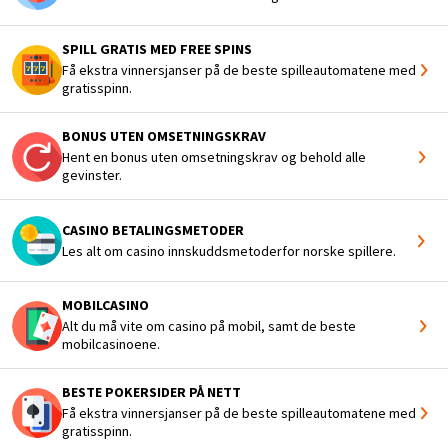
SPILL GRATIS MED FREE SPINS
Få ekstra vinnersjanser på de beste spilleautomatene med
gratisspinn.
BONUS UTEN OMSETNINGSKRAV
Hent en bonus uten omsetningskrav og behold alle
gevinster.
CASINO BETALINGSMETODER
Les alt om casino innskuddsmetoderfor norske spillere.
MOBILCASINO
Alt du må vite om casino på mobil, samt de beste
mobilcasinoene.
BESTE POKERSIDER PÅ NETT
Få ekstra vinnersjanser på de beste spilleautomatene med
gratisspinn.