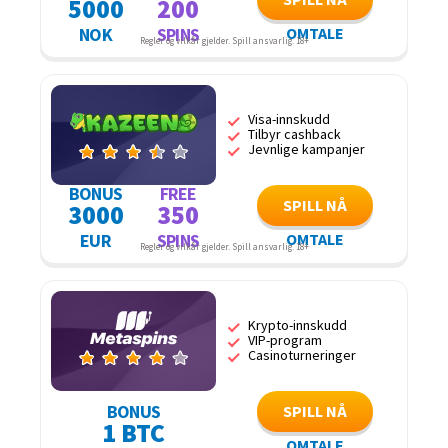
5000
200
NOK
SPINS
OMTALE
Regler og vilkår gjelder. Spill ansvarlig. 18+
Visa-innskudd
Tilbyr cashback
Jevnlige kampanjer
BONUS
FREE
SPILL NÅ
3000
350
EUR
SPINS
OMTALE
Regler og vilkår gjelder. Spill ansvarlig. 18+
Krypto-innskudd
VIP-program
Casinoturneringer
BONUS
SPILL NÅ
1 BTC
OMTALE