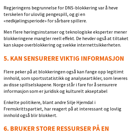
Regjeringens begrunnelse for DNS-blokkering var å heve
terskelen for ulovlig pengespill, og gi en
«nedkjølingsperiode» for sårbare spillere.
Men flere høringsinstanser og teknologiske eksperter mener
blokkeringene mangler reell effekt. De hevder også at tiltaket
kan skape overblokkering og svekke internettsikkerheten.
5.
KAN SENSURERE VIKTIG INFORMASJON
Flere peker på at blokkeringen også kan fange opp legitimt
innhold, som sportsstatistikk og analyseartikler, som leveres
av disse spillselskapene. Norge står i fare for å sensurere
informasjon som er juridisk og kulturelt akseptabel
Enkelte politikere, blant andre Silje Hjemdal i
Fremskrittspartiet, har reagert på at interessant og lovlig
innhold også blir blokkert.
6.
BRUKER STORE RESSURSER PÅ EN