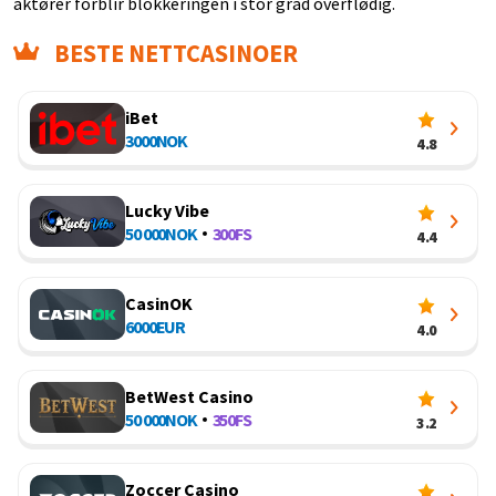
aktører forblir blokkeringen i stor grad overflødig.
BESTE NETTCASINOER
iBet
3000
NOK
4.8
Lucky Vibe
50 000
NOK
300
FS
4.4
CasinOK
6000
EUR
4.0
BetWest Casino
50 000
NOK
350
FS
3.2
Zoccer Casino