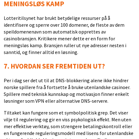
MENINGSLØS KAMP
Lotteritilsynet har brukt betydelige ressurser på å
identifisere og sperre over 100 domener, de fleste av dem
speildomenenavn som automatisk opprettes av
casinobransjen. Kritikere mener dette er en form for
meningsløs kamp. Bransjen ruller ut nye adresser nesten i
sanntid, og finner alltid en løsning.
7.
HVORDAN SER FREMTIDEN UT?
Per i dag ser det ut til at DNS-blokkering alene ikke hindrer
norske spillere fra å fortsette å bruke utenlandske casinoer.
Spillere med teknisk kunnskap og motivasjon finner enkelt
løsninger som VPN eller alternative DNS-servere.
Tiltaket kan fungere som et symbolpolitisk grep. Det viser
vilje til regulering og gir en viss psykologisk effekt. Men uten
mer effektive verktøy, som strengere betalingskontroll eller
en fungerende reguleringsmodell med lisens for utenlandske