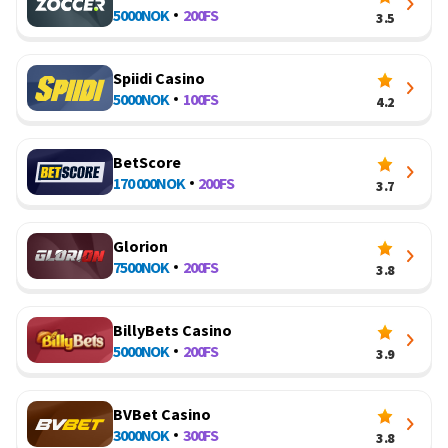
5000
NOK
200
FS
3.5
Spiidi Casino
5000
NOK
100
FS
4.2
BetScore
170 000
NOK
200
FS
3.7
Glorion
7500
NOK
200
FS
3.8
BillyBets Casino
5000
NOK
200
FS
3.9
BVBet Casino
3000
NOK
300
FS
3.8