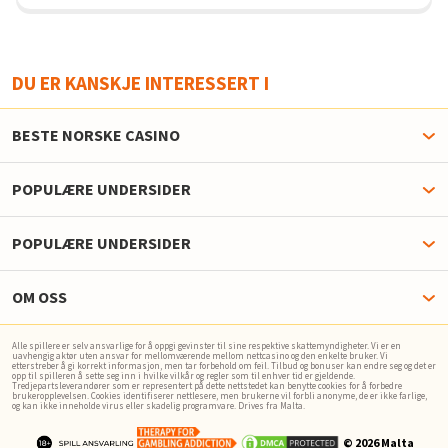
DU ER KANSKJE INTERESSERT I
BESTE NORSKE CASINO
POPULÆRE UNDERSIDER
POPULÆRE UNDERSIDER
OM OSS
Alle spillere er selv ansvarlige for å oppgi gevinster til sine respektive skattemyndigheter. Vi er en
uavhengig aktør uten ansvar for mellomværende mellom nettcasino og den enkelte bruker. Vi
etterstreber å gi korrekt informasjon, men tar forbehold om feil. Tilbud og bonuser kan endre seg og det er
opp til spilleren å sette seg inn i hvilke vilkår og regler som til enhver tid er gjeldende.
Tredjepartsleverandører som er representert på dette nettstedet kan benytte cookies for å forbedre
brukeropplevelsen. Cookies identifiserer nettlesere, men brukerne vil forbli anonyme, de er ikke farlige,
og kan ikke inneholde virus eller skadelig programvare. Drives fra Malta.
© 2026 Malta