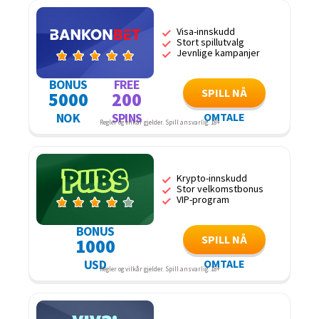
Visa-innskudd
Stort spillutvalg
Jevnlige kampanjer
BONUS
FREE
SPILL NÅ
5000
200
NOK
SPINS
OMTALE
Regler og vilkår gjelder. Spill ansvarlig. 18+
Krypto-innskudd
Stor velkomstbonus
VIP-program
BONUS
SPILL NÅ
1000
USD
OMTALE
Regler og vilkår gjelder. Spill ansvarlig. 18+