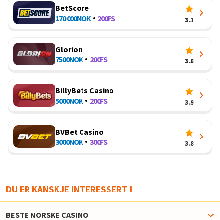
BetScore
170 000
NOK
200
FS
3.7
Glorion
7500
NOK
200
FS
3.8
BillyBets Casino
5000
NOK
200
FS
3.9
BVBet Casino
3000
NOK
300
FS
3.8
DU ER KANSKJE INTERESSERT I
BESTE NORSKE CASINO