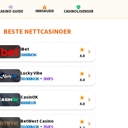
INNSKUDD
CASINO GUIDE
CASINOLISENSER
BESTE NETTCASINOER
iBet
3000
NOK
4.8
Lucky Vibe
50 000
NOK
300
FS
4.4
CasinOK
6000
EUR
4.0
BetWest Casino
50 000
NOK
350
FS
3.2