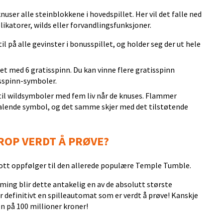
ser alle steinblokkene i hovedspillet. Her vil det falle ned
ikatorer, wilds eller forvandlingsfunksjoner.
til på alle gevinster i bonusspillet, og holder seg der ut hele
et med 6 gratisspinn. Du kan vinne flere gratisspinn
isspinn-symboler.
til wildsymboler med fem liv når de knuses. Flammer
etalende symbol, og det samme skjer med det tilstøtende
ROP VERDT Å PRØVE?
ott oppfølger til den allerede populære Temple Tumble.
ing blir dette antakelig en av de absolutt største
r definitivt en spilleautomat som er verdt å prøve! Kanskje
n på 100 millioner kroner!