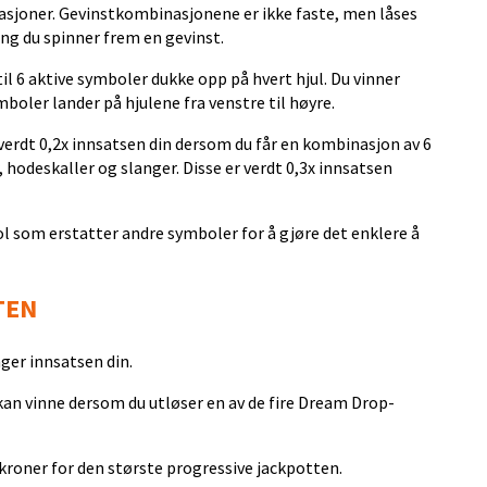
sjoner. Gevinstkombinasjonene er ikke faste, men låses
ang du spinner frem en gevinst.
til 6 aktive symboler dukke opp på hvert hjul. Du vinner
boler lander på hjulene fra venstre til høyre.
 verdt 0,2x innsatsen din dersom du får en kombinasjon av 6
hodeskaller og slanger. Disse er verdt 0,3x innsatsen
l som erstatter andre symboler for å gjøre det enklere å
TEN
nger innsatsen din.
u kan vinne dersom du utløser en av de fire Dream Drop-
 kroner for den største progressive jackpotten.