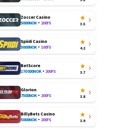
Zoccer Casino
5000
NOK
200
FS
3.5
Spiidi Casino
5000
NOK
100
FS
4.2
BetScore
170 000
NOK
200
FS
3.7
Glorion
7500
NOK
200
FS
3.8
BillyBets Casino
5000
NOK
200
FS
3.9