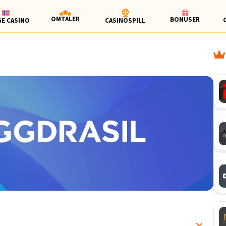
OMTALER
BONUSER
E CASINO
CASINOSPILL