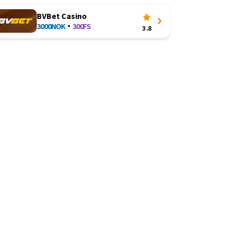
BVBet Casino
3000
NOK
300
FS
3.8