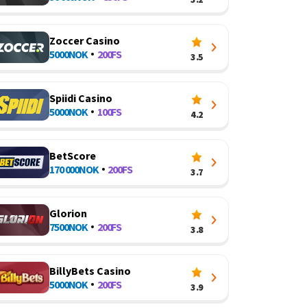
Zoccer Casino
5000
NOK
200
FS
3.5
Spiidi Casino
5000
NOK
100
FS
4.2
BetScore
170 000
NOK
200
FS
3.7
Glorion
7500
NOK
200
FS
3.8
BillyBets Casino
5000
NOK
200
FS
3.9