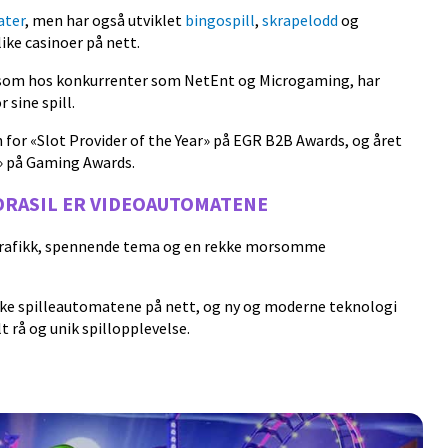
ater
, men har også utviklet
bingospill
,
skrapelodd
og
ike casinoer på nett.
ort som hos konkurrenter som NetEnt og Microgaming, har
 sine spill.
 for «Slot Provider of the Year» på EGR B2B Awards, og året
r» på Gaming Awards.
DRASIL ER VIDEOAUTOMATENE
 grafikk, spennende tema og en rekke morsomme
ske spilleautomatene på nett, og ny og moderne teknologi
t rå og unik spillopplevelse.