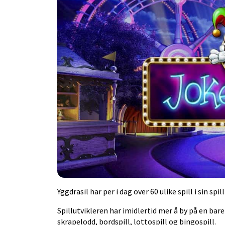
Yggdrasil har per i dag over 60 ulike spill i sin sp
Spillutvikleren har imidlertid mer å by på en bar
skrapelodd, bordspill, lottospill og bingospill.