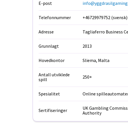
E-post
info@yggdrasilgamin
Telefonnummer
+46729979752 (svensk)
Adresse
Tagliaferro Business Ce
Grunnlagt
2013
Hovedkontor
Sliema, Malta
Antall utviklede
250+
spill
Spesialitet
Online spilleautomater,
UK Gambling Commissio
Sertifiseringer
Authority