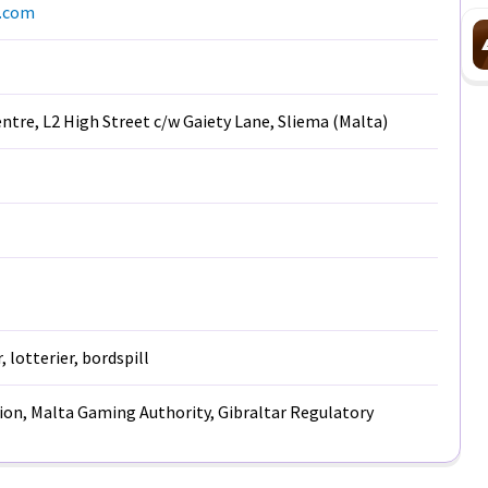
g.com
ntre, L2 High Street c/w Gaiety Lane, Sliema (Malta)
 lotterier, bordspill
n, Malta Gaming Authority, Gibraltar Regulatory