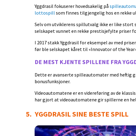
Yggdrasil fokuserer hovedsakelig på
spilleautom
lottospill
som finnes tilgjengelig hos en rekke ul
Selv om utviklerens spillutvalg ikke er like st
selskapet vunnet en rekke prestisjefylte priser for
I 2017 stakk Yggdrasil for eksempel av med prisen
før ble selskapet kåret til «Innovator of the Yea
DE MEST KJENTE SPILLENE FRA YGG
Dette er avanserte spilleautomater med heftig
bonusfunksjoner.
Videoautomatene er en videreføring av de klassi
har gjort at videoautomatene gir spillerne en hel
5.
YGGDRASIL SINE BESTE SPILL