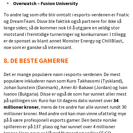
Overwatch – Fusion University
To andre lag som ofte blir omtalt i esports-verdenen er Fnatic
og DreamTeam. Disse ble faktisk også partnere for ikke så
lenge siden, så de kommer nok til å utgjøre en veldig stor
motstand i fremtidige turneringer og konkurranser. I tillegg
er de sponset av blant annet Monster Energy og ChillBlast,
noe som er ganske så interessant.
8.
DE BESTE GAMERNE
Det er mange populære navn i esports-verdenen. De mest
populære inkluderer navn som Kuro Takhasomi (Tyskland),
Johan Sunstein (Danmark) , Amer Al-Bakawi (Jordan) og Ivan
Ivanov (Bulgaria). Disse er også de som har vunnet aller mest
på spillingen sin. Kuro har til dagens dato vunnet over
34
millioner kroner
, mens de tre andre har alle vunnet rundt 30
millioner kroner. Med andre ord kan man vinne ufattelig mye
på å være profesjonell esports gamer. Den beste norske
spilleren er på 137. plass og har vunnet over 4 millioner
kroner. Hans navn er Håvard Nygaard og spiller CS:GO.