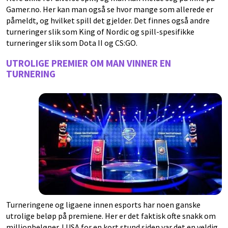
Gamer.no. Her kan man også se hvor mange som allerede er
påmeldt, og hvilket spill det gjelder. Det finnes også andre
turneringer slik som King of Nordic og spill-spesifikke
turneringer slik som Dota II og CS:GO.
UTROLIGE PREMIER OM MAN VINNER EN
TURNERING
Turneringene og ligaene innen esports har noen ganske
utrolige beløp på premiene. Her er det faktisk ofte snakk om
millionbeløper. I USA for en kort stund siden var det en veldig