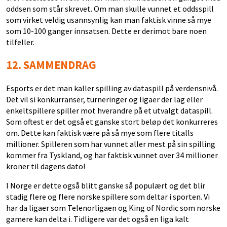
oddsen som står skrevet. Om man skulle vunnet et oddsspill
som virket veldig usannsynlig kan man faktisk vinne så mye
som 10-100 ganger innsatsen. Dette er derimot bare noen
tilfeller.
12.
SAMMENDRAG
Esports er det man kaller spilling av dataspill på verdensnivå.
Det vil si konkurranser, turneringer og ligaer der lag eller
enkeltspillere spiller mot hverandre på et utvalgt dataspill.
Som oftest er det også et ganske stort beløp det konkurreres
om. Dette kan faktisk være på så mye som flere titalls
millioner. Spilleren som har vunnet aller mest på sin spilling
kommer fra Tyskland, og har faktisk vunnet over 34 millioner
kroner til dagens dato!
I Norge er dette også blitt ganske så populært og det blir
stadig flere og flere norske spillere som deltar i sporten. Vi
har da ligaer som Telenorligaen og King of Nordic som norske
gamere kan delta i. Tidligere var det også en liga kalt