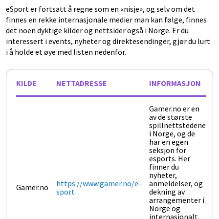
eSport er fortsatt å regne som en «nisje», og selv om det
finnes en rekke internasjonale medier man kan følge, finnes
det noen dyktige kilder og nettsider også i Norge. Er du
interessert i events, nyheter og direktesendinger, gjør du lurt
i å holde et øye med listen nedenfor.
KILDE
NETTADRESSE
INFORMASJON
Gamer.no er en
av de største
spillnettstedene
i Norge, og de
har en egen
seksjon for
esports. Her
finner du
nyheter,
https://www.gamer.no/e-
anmeldelser, og
Gamer.no
sport
dekning av
arrangementer i
Norge og
internasjonalt.