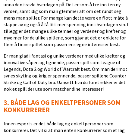
unna den travle hverdagen på. Det er som å tre inn i en ny
verden, samtidig som man glemmer alt om det rundt seg
mens man spiller. For mange kan dette være en flott måte å
slappe av og også å få litt mer spenning inn i hverdagen sin. I
tillegg er det mange ulike temaer og verdener og krefter og
mye mer for de ulike spillene, som gjør at det er enklere for
flere å finne spillet som passer ens egne interesser best.
Er man glad i fantasi og unike verdener med ulike krefter og
innovative våpen og lignende, passer spill som League of
Legends, Dota 2 og World of Warcraft best. Om man derimot
synes skyting og krig er spennende, passer spillene Counter
Strike og Call of Duty bra. Uansett hva du foretrekker er det
nok et spill der ute som matcher dine interesser!
3.
BÅDE LAG OG ENKELTPERSONER SOM
KONKURRERER
Innen esports er det både lag og enkeltpersoner som
konkurrerer. Det vil si at man enten konkurrerer som et lag