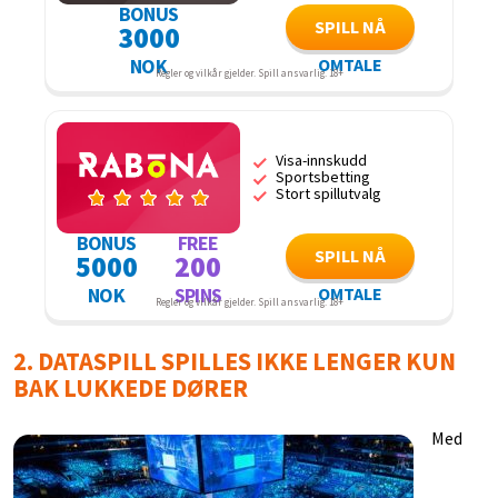
BONUS
SPILL NÅ
3000
NOK
OMTALE
Regler og vilkår gjelder. Spill ansvarlig. 18+
Visa-innskudd
Sportsbetting
Stort spillutvalg
BONUS
FREE
SPILL NÅ
5000
200
NOK
SPINS
OMTALE
Regler og vilkår gjelder. Spill ansvarlig. 18+
2.
DATASPILL SPILLES IKKE LENGER KUN
BAK LUKKEDE DØRER
Med