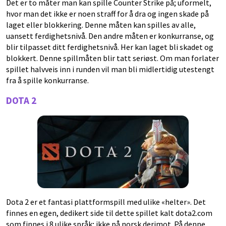
Det er to måter man kan spille Counter Strike på; uformelt,
hvor man det ikke er noen straff for å dra og ingen skade på
laget eller blokkering. Denne måten kan spilles av alle,
uansett ferdighetsnivå. Den andre måten er konkurranse, og
blir tilpasset ditt ferdighetsnivå. Her kan laget bli skadet og
blokkert. Denne spillmåten blir tatt seriøst. Om man forlater
spillet halvveis inn i runden vil man bli midlertidig utestengt
fra å spille konkurranse.
DOTA 2
Dota 2 er et fantasi plattformspill med ulike «helter». Det
finnes en egen, dedikert side til dette spillet kalt dota2.com
som finnes i 8 ulike språk; ikke på norsk derimot. På denne