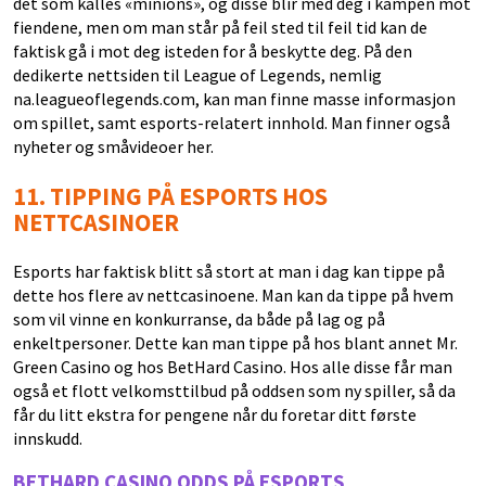
det som kalles «minions», og disse blir med deg i kampen mot
fiendene, men om man står på feil sted til feil tid kan de
faktisk gå i mot deg isteden for å beskytte deg. På den
dedikerte nettsiden til League of Legends, nemlig
na.leagueoflegends.com, kan man finne masse informasjon
om spillet, samt esports-relatert innhold. Man finner også
nyheter og småvideoer her.
11.
TIPPING PÅ ESPORTS HOS
NETTCASINOER
Esports har faktisk blitt så stort at man i dag kan tippe på
dette hos flere av nettcasinoene. Man kan da tippe på hvem
som vil vinne en konkurranse, da både på lag og på
enkeltpersoner. Dette kan man tippe på hos blant annet Mr.
Green Casino og hos BetHard Casino. Hos alle disse får man
også et flott velkomsttilbud på oddsen som ny spiller, så da
får du litt ekstra for pengene når du foretar ditt første
innskudd.
BETHARD CASINO ODDS PÅ ESPORTS