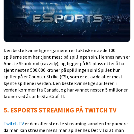
Den beste kvinnelige e-gameren er faktisk en av de 100
spillerne som har tjent mest på spillingen sin. Hennes navn er
Anette Skarderud (cazzidy), og ligger på 64. plass etter å ha
tjent nesten 500.000 kroner på spilllingen sin! Spillet hun
spiller på er Counter Strike (CS), som er et av de aller mest
kjente spillene i verden. Den beste kvinnelige spilleren i
verden kommer fra Canada, og har vunnet nesten 5 millioner
kroner ved å spille StarCraft II.
5.
ESPORTS STREAMING PÅ TWITCH TV
Twitch TV
er den aller største streaming kanalen for gamere
da man kan streame mens man spiller her. Det vil si at man