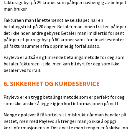
fakturagebyr på 29 kroner som påløper uavhengig av beløpet
man bruker.
Fakturaen man får ettersendt av selskapet har en
betalingsfrist på 20 dager. Betaler man innen fristen påløper
det ikke noen andre gebyrer. Betaler man imidlertid for sent
påløper et purregebyr på 60 kroner samt forsinkelsesrenter
på fakturasummen fra opprinnelig forfallsdato.
Paylevo er altså en glimrende betalingsmetode for deg som
betaler fakturaen i tide, men kan bli dyrt for deg som ikke
betaler ved forfall.
6.
SIKKERHET OG KUNDESERVICE
Paylevo er en trygg betalingsmetode som er perfekt for deg
som ikke ønsker å legge igjen kortinformasjonen på nett.
Mange opplever å få kortet sitt misbrukt når man handler på
nettet, men med Paylevo så trenger man jo ikke å oppgi
kortinformasjonen sin. Det eneste man trenger er å skrive inn