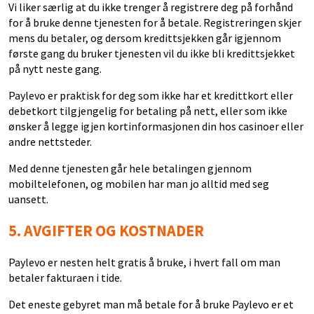
Vi liker særlig at du ikke trenger å registrere deg på forhånd
for å bruke denne tjenesten for å betale. Registreringen skjer
mens du betaler, og dersom kredittsjekken går igjennom
første gang du bruker tjenesten vil du ikke bli kredittsjekket
på nytt neste gang.
Paylevo er praktisk for deg som ikke har et kredittkort eller
debetkort tilgjengelig for betaling på nett, eller som ikke
ønsker å legge igjen kortinformasjonen din hos casinoer eller
andre nettsteder.
Med denne tjenesten går hele betalingen gjennom
mobiltelefonen, og mobilen har man jo alltid med seg
uansett.
5.
AVGIFTER OG KOSTNADER
Paylevo er nesten helt gratis å bruke, i hvert fall om man
betaler fakturaen i tide.
Det eneste gebyret man må betale for å bruke Paylevo er et