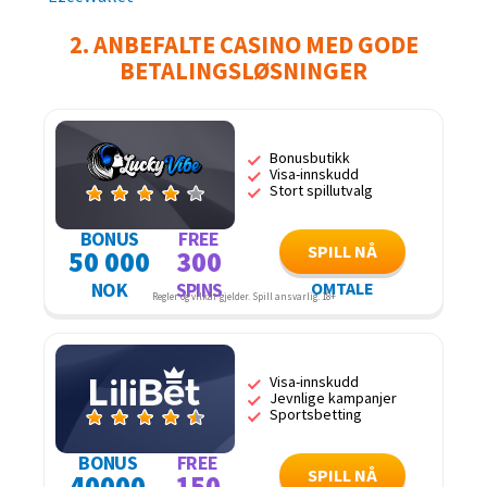
2.
ANBEFALTE CASINO MED GODE
BETALINGSLØSNINGER
Bonusbutikk
Visa-innskudd
Stort spillutvalg
BONUS
FREE
SPILL NÅ
50 000
300
NOK
SPINS
OMTALE
Regler og vilkår gjelder. Spill ansvarlig. 18+
Visa-innskudd
Jevnlige kampanjer
Sportsbetting
BONUS
FREE
SPILL NÅ
40000
150