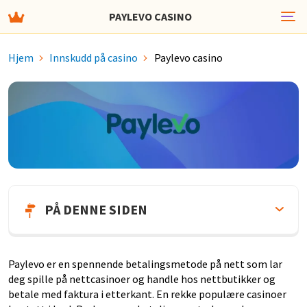
PAYLEVO CASINO
Hjem
Innskudd på casino
Paylevo casino
PÅ DENNE SIDEN
Paylevo er en spennende betalingsmetode på nett som lar
deg spille på nettcasinoer og handle hos nettbutikker og
betale med faktura i etterkant. En rekke populære casinoer