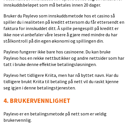
innskuddsbeløpet som må betales innen 20 dager.
Bruker du Paylevo som innskuddsmetode hos et casino så
spiller du i realiteten på kreditt ettersom du får ettersendt en
faktura for innskuddet ditt. Å spille pengespill på kreditt er
ikke noe vi anbefaler våre lesere å gjøre med mindre du har
stålkontroll på din egen økonomi og spillingen din.
Paylevo fungerer ikke bare hos casinoene. Du kan bruke
Paylevo hos en rekke nettbutikker og andre nettsider som har
tatt i bruke denne effektive betalingsløsningen.
Paylevo het tidligere Kriita, men har nå byttet navn. Har du
tidligere brukt Kriita til betaling på nett vil du raskt kjenne
seg igjen i denne betalingstjenesten.
4.
BRUKERVENNLIGHET
Paylevo er en betalingsmetode på nett som er veldig
brukervennlig.