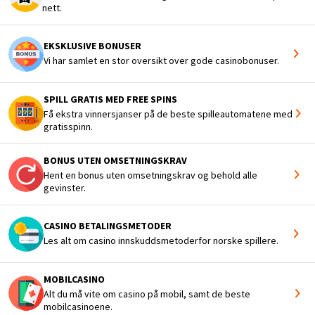
nett.
EKSKLUSIVE BONUSER
Vi har samlet en stor oversikt over gode casinobonuser.
SPILL GRATIS MED FREE SPINS
Få ekstra vinnersjanser på de beste spilleautomatene med
gratisspinn.
BONUS UTEN OMSETNINGSKRAV
Hent en bonus uten omsetningskrav og behold alle
gevinster.
CASINO BETALINGSMETODER
Les alt om casino innskuddsmetoderfor norske spillere.
MOBILCASINO
Alt du må vite om casino på mobil, samt de beste
mobilcasinoene.