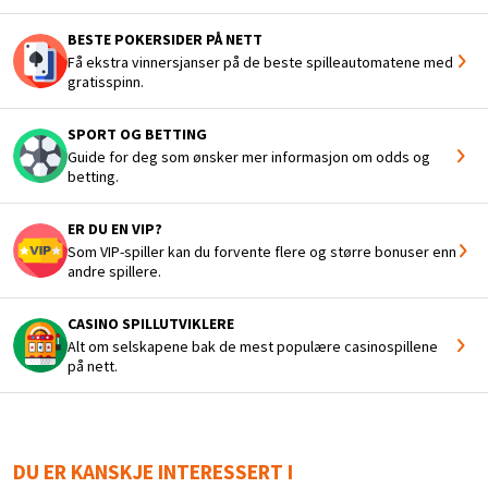
BESTE POKERSIDER PÅ NETT
Få ekstra vinnersjanser på de beste spilleautomatene med
gratisspinn.
SPORT OG BETTING
Guide for deg som ønsker mer informasjon om odds og
betting.
ER DU EN VIP?
Som VIP-spiller kan du forvente flere og større bonuser enn
andre spillere.
CASINO SPILLUTVIKLERE
Alt om selskapene bak de mest populære casinospillene
på nett.
DU ER KANSKJE INTERESSERT I