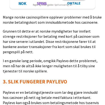
NOK
SPINS
OMTALE
Regler og vilkår gjelder. Spill ansvarlig. 18+
Mange norske casinospillere opplever problemer med å bruke
norske betalingskort som innskuddsmetode hos casinoene.
Grunnen til dette er at norske myndigheter har innført
strenge restriksjoner for betaling med kort på casinoer som
har sine servere i utlandet. Disse restriksjonene fører til at
bankene avviser transaksjoner fra kort som skal brukes til
pengespill på nett.
I en ganske lang periode, omgikk Paylevo dette problemet,
men nå har de altså ikke lenger muligheten til å tilby sine
tjenester til norske spillere.
3.
SLIK FUNGERER PAYLEVO
Paylevo er en betalingstjeneste som lar deg gjøre innskudd
hos casinoer på nett og betale med faktura i etterkant.
Paylevo kan også brukes som betalingsmetode hos tusenvis