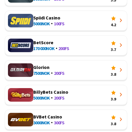
Spiidi Casino
5000
NOK
100
FS
4.2
BetScore
170 000
NOK
200
FS
3.7
Glorion
7500
NOK
200
FS
3.8
BillyBets Casino
5000
NOK
200
FS
3.9
BVBet Casino
3000
NOK
300
FS
3.8