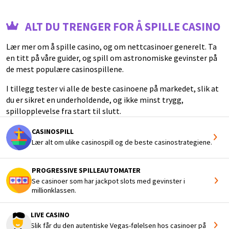
ALT DU TRENGER FOR Å SPILLE CASINO
Lær mer om å spille casino, og om nettcasinoer generelt. Ta
en titt på våre guider, og spill om astronomiske gevinster på
de mest populære casinospillene.
I tillegg tester vi alle de beste casinoene på markedet, slik at
du er sikret en underholdende, og ikke minst trygg,
spillopplevelse fra start til slutt.
CASINOSPILL
Lær alt om ulike casinospill og de beste casinostrategiene.
PROGRESSIVE SPILLEAUTOMATER
Se casinoer som har jackpot slots med gevinster i
millionklassen.
LIVE CASINO
Slik får du den autentiske Vegas-følelsen hos casinoer på