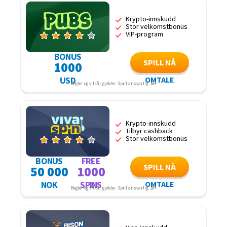
Krypto-innskudd
Stor velkomstbonus
VIP-program
BONUS
SPILL NÅ
1000
USD
OMTALE
Regler og vilkår gjelder. Spill ansvarlig. 18+
Krypto-innskudd
Tilbyr cashback
Stor velkomstbonus
BONUS
FREE
SPILL NÅ
50 000
1000
NOK
SPINS
OMTALE
Regler og vilkår gjelder. Spill ansvarlig. 18+